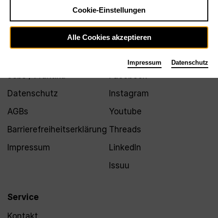
Newsletter
Cookie-Einstellungen
Alle Cookies akzeptieren
Infos
Folgen
Impressum
Datenschutz
Jobs / Praktika
Facebook
Datenschutz
Instagram
AGBs
Youtube
Barrierefreiheitserklärung
Threads
Impressum
LinkedIn
Issuu
Service
Kontakt