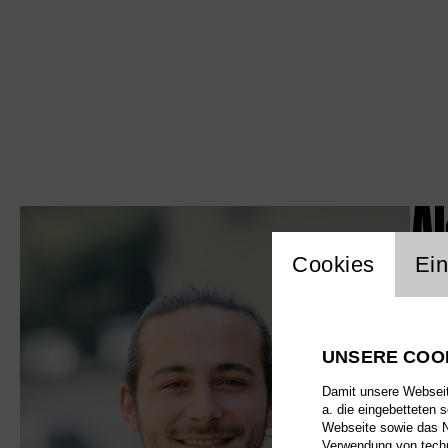
Al
Einstellu
Cookies
Ein
UNSERE COO
Damit unsere Webseite
a. die eingebetteten 
Webseite sowie das Nu
Verwendung von techn