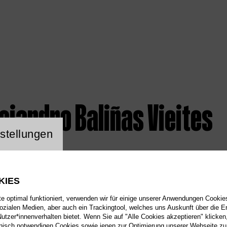
ejandro Baliñas Vieites
ng Website Cookie
stellungen
KIES
 optimal funktioniert, verwenden wir für einige unserer Anwendungen Cookies
sozialen Medien, aber auch ein Trackingtool, welches uns Auskunft über die 
tzer*innenverhalten bietet. Wenn Sie auf "Alle Cookies akzeptieren" klicken
isch notwendigen Cookies sowie jenen zur Optimierung unserer Webseite zu