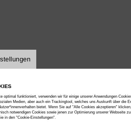
ng Website Cookie
stellungen
KIES
 optimal funktioniert, verwenden wir für einige unserer Anwendungen Cookies
sozialen Medien, aber auch ein Trackingtool, welches uns Auskunft über die 
tzer*innenverhalten bietet. Wenn Sie auf "Alle Cookies akzeptieren" klicken
isch notwendigen Cookies sowie jenen zur Optimierung unserer Webseite zu
Sie in den "Cookie-Einstellungen".