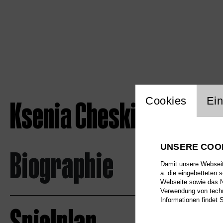
Einstellu
Ksenia Cheskis
Cookies
Ein
UNSERE COO
Biographie
Damit unsere Webseite
a. die eingebetteten 
Webseite sowie das Nu
Verwendung von techn
Informationen findet 