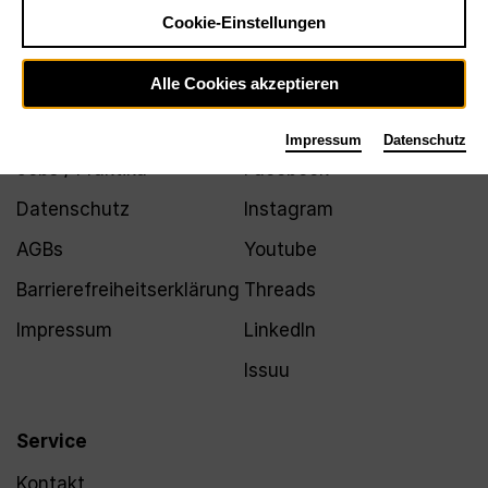
Newsletter
Cookie-Einstellungen
Alle Cookies akzeptieren
Infos
Folgen
Impressum
Datenschutz
Jobs / Praktika
Facebook
Datenschutz
Instagram
AGBs
Youtube
Barrierefreiheitserklärung
Threads
Impressum
LinkedIn
Issuu
Service
Kontakt