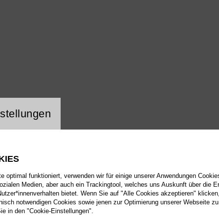
ng Website Cookie
stellungen
KIES
 optimal funktioniert, verwenden wir für einige unserer Anwendungen Cookies
sozialen Medien, aber auch ein Trackingtool, welches uns Auskunft über die 
tzer*innenverhalten bietet. Wenn Sie auf "Alle Cookies akzeptieren" klicken
isch notwendigen Cookies sowie jenen zur Optimierung unserer Webseite zu
Sie in den "Cookie-Einstellungen".