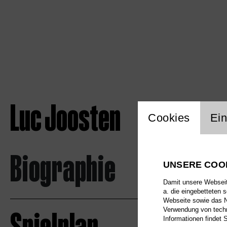
Luc Joosten
Einstellu
Cookies
Ein
Biographie
UNSERE COO
Damit unsere Webseite
a. die eingebetteten 
Webseite sowie das Nu
Verwendung von techn
Informationen findet 