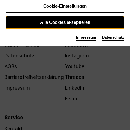
Newsletter
Cookie-Einstellungen
Alle Cookies akzeptieren
Infos
Folgen
Impressum
Datenschutz
Jobs / Praktika
Facebook
Datenschutz
Instagram
AGBs
Youtube
Barrierefreiheitserklärung
Threads
Impressum
LinkedIn
Issuu
Service
Kontakt