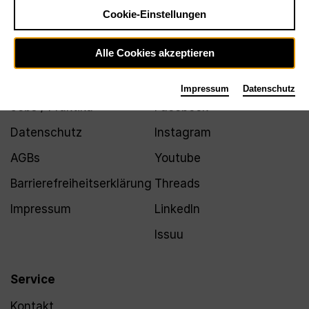
Newsletter
Cookie-Einstellungen
Alle Cookies akzeptieren
Infos
Folgen
Impressum
Datenschutz
Jobs / Praktika
Facebook
Datenschutz
Instagram
AGBs
Youtube
Barrierefreiheitserklärung
Threads
Impressum
LinkedIn
Issuu
Service
Kontakt