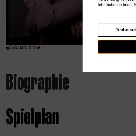
Informationen findet 
Technisc
Edouard Brane
Biographie
Spielplan