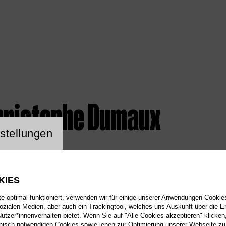
hristophe Dumaux
ng Website Cookie
stellungen
KIES
 optimal funktioniert, verwenden wir für einige unserer Anwendungen Cookies
sozialen Medien, aber auch ein Trackingtool, welches uns Auskunft über die 
tzer*innenverhalten bietet. Wenn Sie auf "Alle Cookies akzeptieren" klicken
isch notwendigen Cookies sowie jenen zur Optimierung unserer Webseite zu