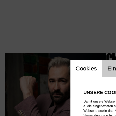
C
Einstellu
Cookies
Ein
UNSERE COO
Damit unsere Webseite
a. die eingebetteten 
Webseite sowie das Nu
Verwendung von techn