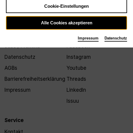
Newsletter
Cookie-Einstellungen
Alle Cookies akzeptieren
Infos
Folgen
Impressum
Datenschutz
Jobs / Praktika
Facebook
Datenschutz
Instagram
AGBs
Youtube
Barrierefreiheitserklärung
Threads
Impressum
LinkedIn
Issuu
Service
Kontakt