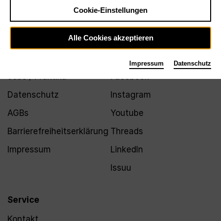
Newsletter
Cookie-Einstellungen
Alle Cookies akzeptieren
Infos
Folgen
Impressum
Datenschutz
Jobs / Praktika
Facebook
Datenschutz
Instagram
AGBs
Youtube
Barrierefreiheitserklärung
Threads
Impressum
LinkedIn
Issuu
Service
Kontakt