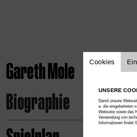
Einstellu
Gareth Mole
Cookies
Ein
UNSERE COO
Biographie
Damit unsere Webseite
a. die eingebetteten 
Webseite sowie das Nu
Verwendung von techn
Informationen findet 