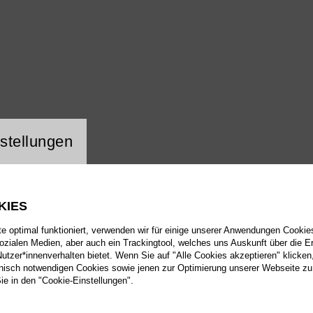
ng Website Cookie
stellungen
KIES
 optimal funktioniert, verwenden wir für einige unserer Anwendungen Cookies
sozialen Medien, aber auch ein Trackingtool, welches uns Auskunft über die 
tzer*innenverhalten bietet. Wenn Sie auf "Alle Cookies akzeptieren" klicken
isch notwendigen Cookies sowie jenen zur Optimierung unserer Webseite zu
Sie in den "Cookie-Einstellungen".