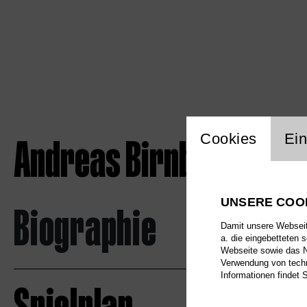
Einstellu
Andreas Birnbaum
Cookies
Ein
UNSERE COO
Biographie
Damit unsere Webseite
a. die eingebetteten 
Webseite sowie das Nu
Verwendung von techn
Informationen findet 