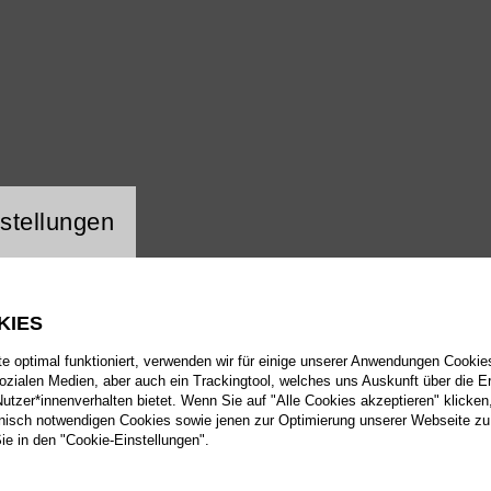
ng Website Cookie
stellungen
KIES
 optimal funktioniert, verwenden wir für einige unserer Anwendungen Cookies
sozialen Medien, aber auch ein Trackingtool, welches uns Auskunft über die 
tzer*innenverhalten bietet. Wenn Sie auf "Alle Cookies akzeptieren" klicken
isch notwendigen Cookies sowie jenen zur Optimierung unserer Webseite zu
Sie in den "Cookie-Einstellungen".