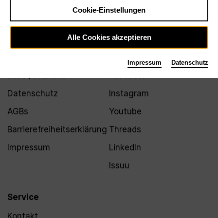
Newsletter
Cookie-Einstellungen
Alle Cookies akzeptieren
Infos
Folgen
Impressum
Datenschutz
Jobs / Praktika
Facebook
Datenschutz
Instagram
AGBs
Youtube
Barrierefreiheitserklärung
Threads
Impressum
LinkedIn
Issuu
Service
Kontakt