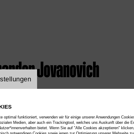
randon Jovanovich
ng Website Cookie
stellungen
KIES
 optimal funktioniert, verwenden wir für einige unserer Anwendungen Cookies
sozialen Medien, aber auch ein Trackingtool, welches uns Auskunft über die 
tzer*innenverhalten bietet. Wenn Sie auf "Alle Cookies akzeptieren" klicken
isch notwendigen Cookies sowie jenen zur Optimierung unserer Webseite zu