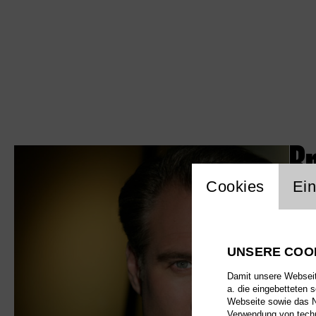
B
Einstellu
Cookies
Ein
UNSERE COO
Damit unsere Webseite
a. die eingebetteten 
Webseite sowie das Nu
Verwendung von techn