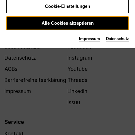
Newsletter
Cookie-Einstellungen
Alle Cookies akzeptieren
Infos
Folgen
Impressum
Datenschutz
Jobs / Praktika
Facebook
Datenschutz
Instagram
AGBs
Youtube
Barrierefreiheitserklärung
Threads
Impressum
LinkedIn
Issuu
Service
Kontakt