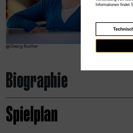
Informationen findet 
Technisc
Georg Roither
Biographie
Spielplan