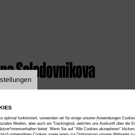
ina Solodovnikova
ng Website Cookie
stellungen
KIES
 optimal funktioniert, verwenden wir für einige unserer Anwendungen Cookies
sozialen Medien, aber auch ein Trackingtool, welches uns Auskunft über die 
tzer*innenverhalten bietet. Wenn Sie auf "Alle Cookies akzeptieren" klicken
isch notwendigen Cookies sowie jenen zur Optimierung unserer Webseite zu