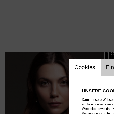
N
Einstellu
Cookies
Ein
UNSERE COO
Damit unsere Webseite
a. die eingebetteten 
Webseite sowie das Nu
Verwendung von techn