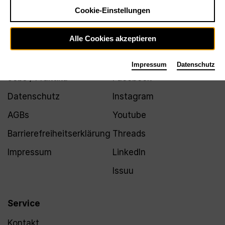
Newsletter
Cookie-Einstellungen
Alle Cookies akzeptieren
Infos
Folgen
Impressum
Datenschutz
Jobs / Praktika
Facebook
Datenschutz
Instagram
AGBs
Youtube
Barrierefreiheitserklärung
Threads
Impressum
LinkedIn
Issuu
Service
Kontakt