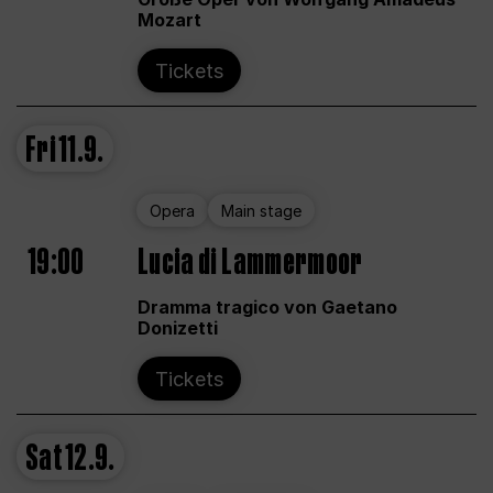
Mozart
Tickets
Fri
11.9.
Opera
Main stage
19:00
Lucia di Lammermoor
Dramma tragico von Gaetano
Donizetti
Tickets
Sat
12.9.