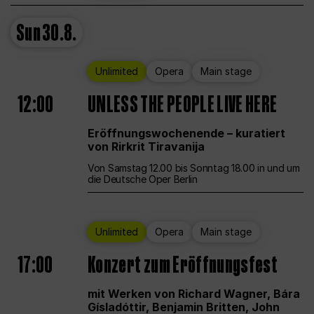
Sun
30.8.
Unlimited
Opera
Main stage
12:00
UNLESS THE PEOPLE LIVE HERE
Eröffnungswochenende – kuratiert
von Rirkrit Tiravanija
Von Samstag 12.00 bis Sonntag 18.00 in und um
die Deutsche Oper Berlin
Unlimited
Opera
Main stage
17:00
Konzert zum Eröffnungsfest
mit Werken von Richard Wagner, Bára
Gísladóttir, Benjamin Britten, John