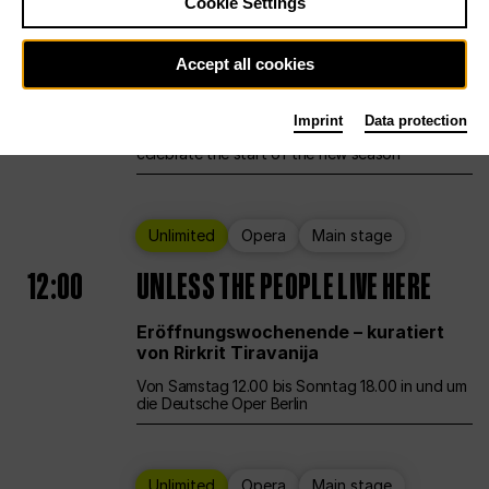
Cookie Settings
Ballet
Main stage
Staatsballett Berlin
Accept all cookies
12:00
Eröffnungswochenende
Imprint
Data protection
Deutsche Oper Berlin opens its doors to
celebrate the start of the new season
Unlimited
Opera
Main stage
12:00
UNLESS THE PEOPLE LIVE HERE
Eröffnungswochenende – kuratiert
von Rirkrit Tiravanija
Von Samstag 12.00 bis Sonntag 18.00 in und um
die Deutsche Oper Berlin
Unlimited
Opera
Main stage