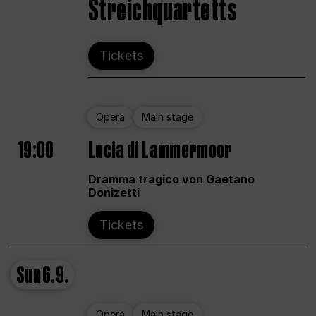
Streichquartetts
Tickets
Opera
Main stage
19:00
Lucia di Lammermoor
Dramma tragico von Gaetano
Donizetti
Tickets
Sun
6.9.
Opera
Main stage