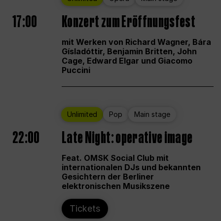
17:00
Konzert zum Eröffnungsfest
mit Werken von Richard Wagner, Bára
Gísladóttir, Benjamin Britten, John
Cage, Edward Elgar und Giacomo
Puccini
Unlimited
Pop
Main stage
22:00
Late Night: operative image
Feat. OMSK Social Club mit
internationalen DJs und bekannten
Gesichtern der Berliner
elektronischen Musikszene
Tickets