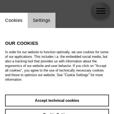
Website cookie setting
Cookies
Settings
skip_calendar_timeline
Search
OUR COOKIES
All artistic fields
In order for our website to function optimally, we use cookies for some
All locations
of our applications. This includes i.a. the embedded social media, but
also a tracking tool that provides us with information about the
ergonomics of our website and user behavior. If you click on "Accept
All features
all cookies", you agree to the use of technically necessary cookies
and those to optimize our website. See "Cookie Settings" for more
information.
August 2026
Accept technical cookies
Sat
29.8.