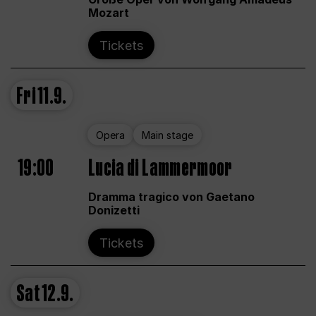
Mozart
Tickets
Fri
11.9.
Opera
Main stage
19:00
Lucia di Lammermoor
Dramma tragico von Gaetano
Donizetti
Tickets
Sat
12.9.