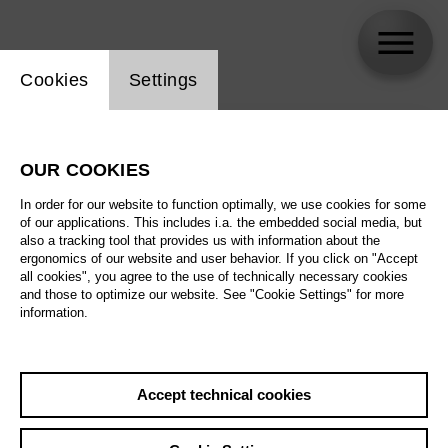
Website cookie setting
Cookies
Settings
skip_calendar_timeline
Search
OUR COOKIES
All artistic fields
In order for our website to function optimally, we use cookies for some
All locations
of our applications. This includes i.a. the embedded social media, but
also a tracking tool that provides us with information about the
ergonomics of our website and user behavior. If you click on "Accept
All features
all cookies", you agree to the use of technically necessary cookies
and those to optimize our website. See "Cookie Settings" for more
information.
August 2026
Accept technical cookies
Sat
29.8.