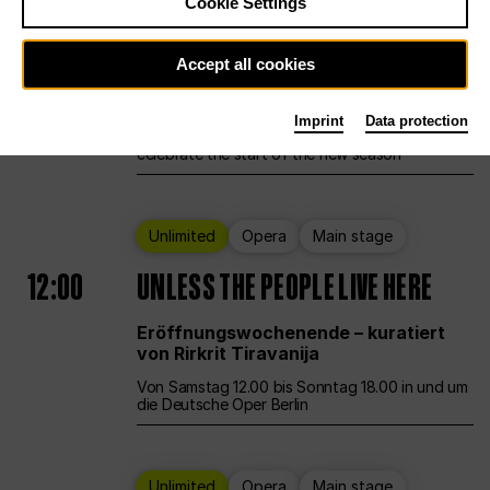
Cookie Settings
Ballet
Main stage
Staatsballett Berlin
Accept all cookies
12:00
Eröffnungswochenende
Imprint
Data protection
Deutsche Oper Berlin opens its doors to
celebrate the start of the new season
Unlimited
Opera
Main stage
12:00
UNLESS THE PEOPLE LIVE HERE
Eröffnungswochenende – kuratiert
von Rirkrit Tiravanija
Von Samstag 12.00 bis Sonntag 18.00 in und um
die Deutsche Oper Berlin
Unlimited
Opera
Main stage