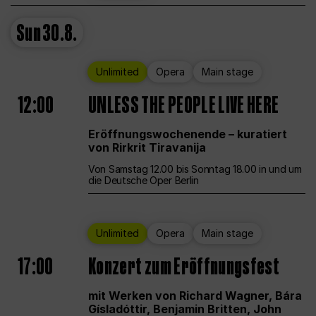
Sun
30.8.
Unlimited
Opera
Main stage
12:00
UNLESS THE PEOPLE LIVE HERE
Eröffnungswochenende – kuratiert
von Rirkrit Tiravanija
Von Samstag 12.00 bis Sonntag 18.00 in und um
die Deutsche Oper Berlin
Unlimited
Opera
Main stage
17:00
Konzert zum Eröffnungsfest
mit Werken von Richard Wagner, Bára
Gísladóttir, Benjamin Britten, John