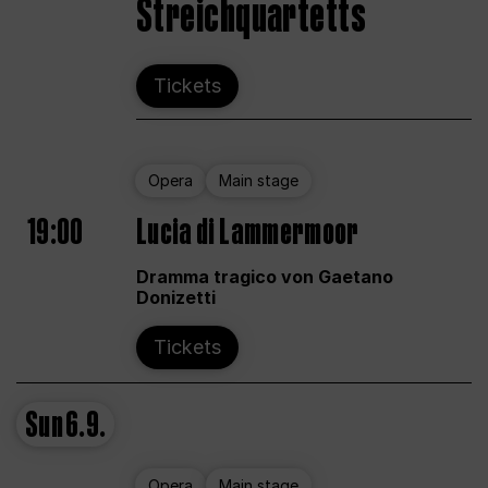
Streichquartetts
Tickets
Opera
Main stage
19:00
Lucia di Lammermoor
Dramma tragico von Gaetano
Donizetti
Tickets
Sun
6.9.
Opera
Main stage