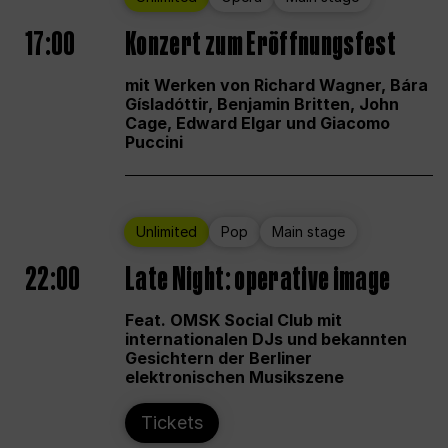
17:00
Konzert zum Eröffnungsfest
mit Werken von Richard Wagner, Bára
Gísladóttir, Benjamin Britten, John
Cage, Edward Elgar und Giacomo
Puccini
Unlimited
Pop
Main stage
22:00
Late Night: operative image
Feat. OMSK Social Club mit
internationalen DJs und bekannten
Gesichtern der Berliner
elektronischen Musikszene
Tickets