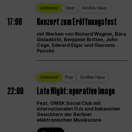
Unlimited
Oper
Großes Haus
17:00
Konzert zum Eröffnungsfest
mit Werken von Richard Wagner, Bára
Gísladóttir, Benjamin Britten, John
Cage, Edward Elgar und Giacomo
Puccini
Unlimited
Pop
Großes Haus
22:00
Late Night: operative image
Feat. OMSK Social Club mit
internationalen DJs und bekannten
Gesichtern der Berliner
elektronischen Musikszene