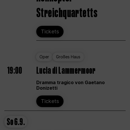
Streichquartetts
Tickets
Oper
Großes Haus
19:00
Lucia di Lammermoor
Dramma tragico von Gaetano
Donizetti
Tickets
So
6.9.