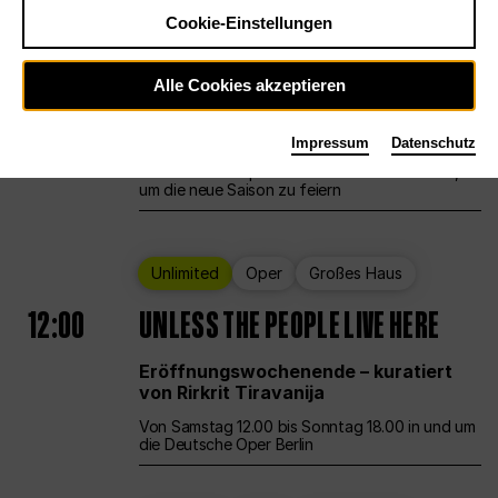
Cookie-Einstellungen
Ballett
Großes Haus
Staatsballett Berlin
Alle Cookies akzeptieren
12:00
Eröffnungswochenende
Impressum
Datenschutz
Die Deutsche Oper Berlin öffnet ihre Pforten,
um die neue Saison zu feiern
Unlimited
Oper
Großes Haus
12:00
UNLESS THE PEOPLE LIVE HERE
Eröffnungswochenende – kuratiert
von Rirkrit Tiravanija
Von Samstag 12.00 bis Sonntag 18.00 in und um
die Deutsche Oper Berlin