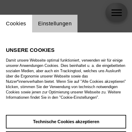
Einstellung Website Cookie
Cookies
Einstellungen
skip_calendar_timeline
Suche
UNSERE COOKIES
Alle Sparten
Damit unsere Webseite optimal funktioniert, verwenden wir für einige
Alle Spielstätten
unserer Anwendungen Cookies. Dies beinhaltet u. a. die eingebetteten
sozialen Medien, aber auch ein Trackingtool, welches uns Auskunft
über die Ergonomie unserer Webseite sowie das
Alle Merkmale
Nutzer*innenverhalten bietet. Wenn Sie auf "Alle Cookies akzeptieren"
klicken, stimmen Sie der Verwendung von technisch notwendigen
Cookies sowie jenen zur Optimierung unserer Webseite zu. Weitere
Informationen findet Sie in den "Cookie-Einstellungen".
August 2026
Technische Cookies akzeptieren
Sa
29.8.