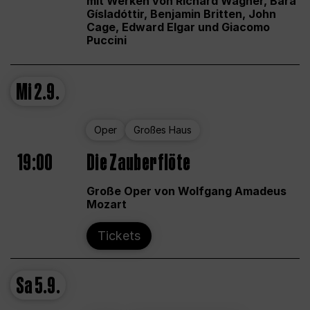
mit Werken von Richard Wagner, Bára
Gísladóttir, Benjamin Britten, John
Cage, Edward Elgar und Giacomo
Puccini
Mi
2.9.
Oper
Großes Haus
19:00
Die Zauberflöte
Große Oper von Wolfgang Amadeus
Mozart
Tickets
Sa
5.9.