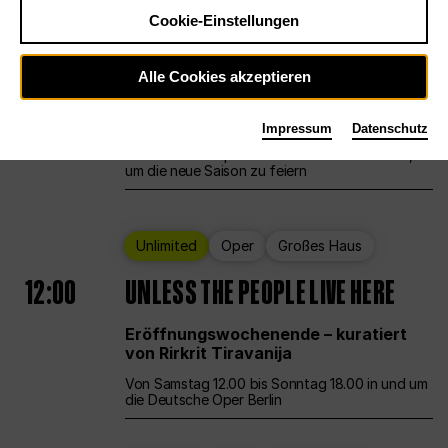
Cookie-Einstellungen
Ballett
Großes Haus
Staatsballett Berlin
Alle Cookies akzeptieren
12:00
Eröffnungswochenende
Impressum
Datenschutz
Die Deutsche Oper Berlin öffnet ihre Pforten,
um die neue Saison zu feiern
Unlimited
Oper
Großes Haus
12:00
UNLESS THE PEOPLE LIVE HERE
Eröffnungswochenende – kuratiert
von Rirkrit Tiravanija
Von Samstag 12.00 bis Sonntag 18.00 in und um
die Deutsche Oper Berlin