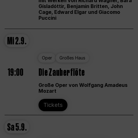
mit Werken von Richard Wagner, Bára
Gísladóttir, Benjamin Britten, John
Cage, Edward Elgar und Giacomo
Puccini
Mi
2.9.
Oper
Großes Haus
19:00
Die Zauberflöte
Große Oper von Wolfgang Amadeus
Mozart
Tickets
Sa
5.9.