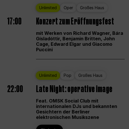
Unlimited
Oper
Großes Haus
17:00
Konzert zum Eröffnungsfest
mit Werken von Richard Wagner, Bára
Gísladóttir, Benjamin Britten, John
Cage, Edward Elgar und Giacomo
Puccini
Unlimited
Pop
Großes Haus
22:00
Late Night: operative image
Feat. OMSK Social Club mit
internationalen DJs und bekannten
Gesichtern der Berliner
elektronischen Musikszene