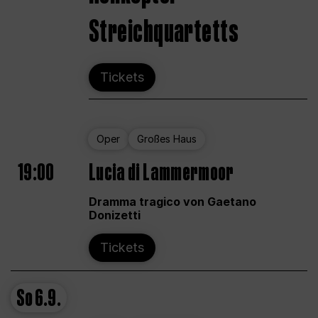
Streichquartetts
Tickets
Oper
Großes Haus
19:00
Lucia di Lammermoor
Dramma tragico von Gaetano
Donizetti
Tickets
So
6.9.