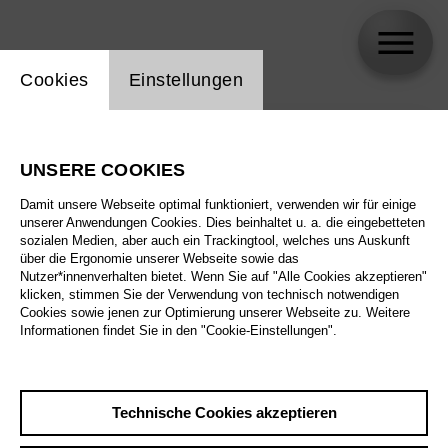
Einstellung Website Cookie
Cookies
Einstellungen
skip_calendar_timeline
Suche
UNSERE COOKIES
Alle Sparten
Damit unsere Webseite optimal funktioniert, verwenden wir für einige
Alle Spielstätten
unserer Anwendungen Cookies. Dies beinhaltet u. a. die eingebetteten
sozialen Medien, aber auch ein Trackingtool, welches uns Auskunft
über die Ergonomie unserer Webseite sowie das
Alle Merkmale
Nutzer*innenverhalten bietet. Wenn Sie auf "Alle Cookies akzeptieren"
klicken, stimmen Sie der Verwendung von technisch notwendigen
Cookies sowie jenen zur Optimierung unserer Webseite zu. Weitere
Informationen findet Sie in den "Cookie-Einstellungen".
August 2026
Technische Cookies akzeptieren
Sa
29.8.