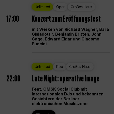
Unlimited
Oper
Großes Haus
17:00
Konzert zum Eröffnungsfest
mit Werken von Richard Wagner, Bára
Gísladóttir, Benjamin Britten, John
Cage, Edward Elgar und Giacomo
Puccini
Unlimited
Pop
Großes Haus
22:00
Late Night: operative image
Feat. OMSK Social Club mit
internationalen DJs und bekannten
Gesichtern der Berliner
elektronischen Musikszene