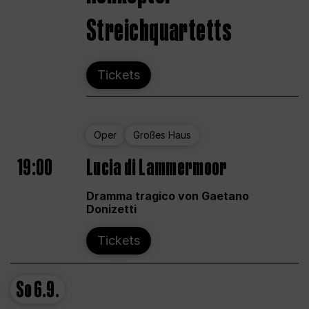
Streichquartetts
Tickets
Oper
Großes Haus
19:00
Lucia di Lammermoor
Dramma tragico von Gaetano
Donizetti
Tickets
So
6.9.