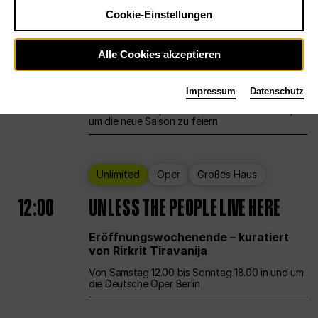
Cookie-Einstellungen
Ballett
Großes Haus
Staatsballett Berlin
Alle Cookies akzeptieren
12:00
Eröffnungswochenende
Impressum
Datenschutz
Die Deutsche Oper Berlin öffnet ihre Pforten,
um die neue Saison zu feiern
Unlimited
Oper
Großes Haus
12:00
UNLESS THE PEOPLE LIVE HERE
Eröffnungswochenende – kuratiert
von Rirkrit Tiravanija
Von Samstag 12.00 bis Sonntag 18.00 in und um
die Deutsche Oper Berlin