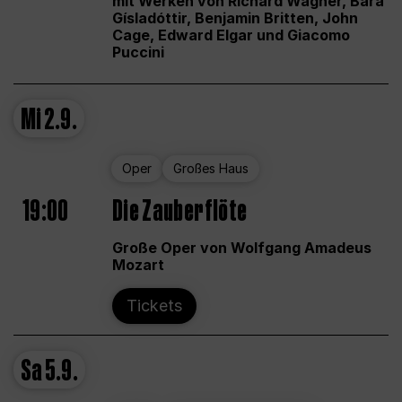
mit Werken von Richard Wagner, Bára
Gísladóttir, Benjamin Britten, John
Cage, Edward Elgar und Giacomo
Puccini
Mi
2.9.
Oper
Großes Haus
19:00
Die Zauberflöte
Große Oper von Wolfgang Amadeus
Mozart
Tickets
Sa
5.9.