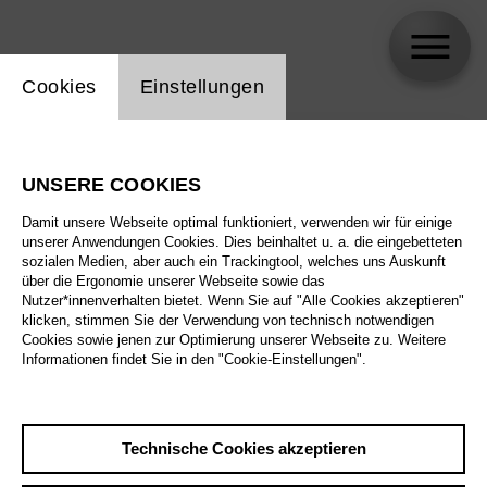
Einstellung Website Cookie
Cookies
Einstellungen
skip_calendar_timeline
Suche
UNSERE COOKIES
Alle Sparten
Damit unsere Webseite optimal funktioniert, verwenden wir für einige
Alle Spielstätten
unserer Anwendungen Cookies. Dies beinhaltet u. a. die eingebetteten
sozialen Medien, aber auch ein Trackingtool, welches uns Auskunft
über die Ergonomie unserer Webseite sowie das
Alle Merkmale
Nutzer*innenverhalten bietet. Wenn Sie auf "Alle Cookies akzeptieren"
klicken, stimmen Sie der Verwendung von technisch notwendigen
Cookies sowie jenen zur Optimierung unserer Webseite zu. Weitere
Informationen findet Sie in den "Cookie-Einstellungen".
August 2026
Technische Cookies akzeptieren
Sa
29.8.