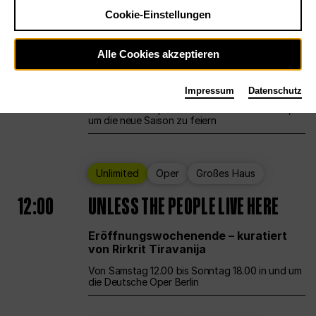
Cookie-Einstellungen
Ballett
Großes Haus
Staatsballett Berlin
Alle Cookies akzeptieren
12:00
Eröffnungswochenende
Impressum
Datenschutz
Die Deutsche Oper Berlin öffnet ihre Pforten,
um die neue Saison zu feiern
Unlimited
Oper
Großes Haus
12:00
UNLESS THE PEOPLE LIVE HERE
Eröffnungswochenende – kuratiert
von Rirkrit Tiravanija
Von Samstag 12.00 bis Sonntag 18.00 in und um
die Deutsche Oper Berlin