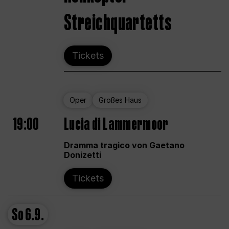
Streichquartetts
Tickets
Oper
Großes Haus
19:00
Lucia di Lammermoor
Dramma tragico von Gaetano
Donizetti
Tickets
So
6.9.