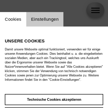
Einstellung Website Cookie
Cookies
Einstellungen
skip_calendar_timeline
Suche
UNSERE COOKIES
Alle Sparten
Damit unsere Webseite optimal funktioniert, verwenden wir für einige
Alle Spielstätten
unserer Anwendungen Cookies. Dies beinhaltet u. a. die eingebetteten
sozialen Medien, aber auch ein Trackingtool, welches uns Auskunft
über die Ergonomie unserer Webseite sowie das
Alle Merkmale
Nutzer*innenverhalten bietet. Wenn Sie auf "Alle Cookies akzeptieren"
klicken, stimmen Sie der Verwendung von technisch notwendigen
Cookies sowie jenen zur Optimierung unserer Webseite zu. Weitere
Informationen findet Sie in den "Cookie-Einstellungen".
August 2026
Technische Cookies akzeptieren
Sa
29.8.