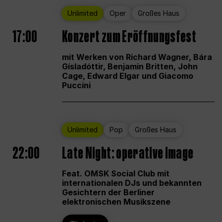
Unlimited
Oper
Großes Haus
17:00
Konzert zum Eröffnungsfest
mit Werken von Richard Wagner, Bára
Gísladóttir, Benjamin Britten, John
Cage, Edward Elgar und Giacomo
Puccini
Unlimited
Pop
Großes Haus
22:00
Late Night: operative image
Feat. OMSK Social Club mit
internationalen DJs und bekannten
Gesichtern der Berliner
elektronischen Musikszene