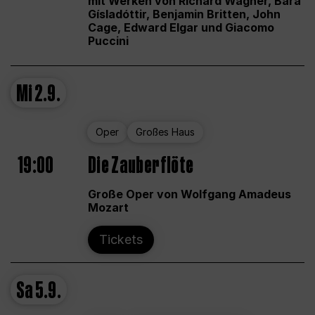
mit Werken von Richard Wagner, Bára
Gísladóttir, Benjamin Britten, John
Cage, Edward Elgar und Giacomo
Puccini
Mi
2.9.
Oper
Großes Haus
19:00
Die Zauberflöte
Große Oper von Wolfgang Amadeus
Mozart
Tickets
Sa
5.9.