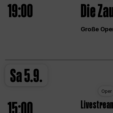
19:00
Die Za
Große Ope
Sa
5.9.
Oper
15:00
Livestream