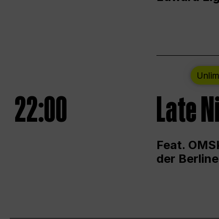
Unlim
22:00
Late N
Feat. OMSK
der Berlin