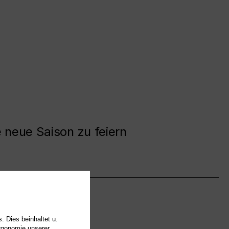
e neue Saison zu feiern
. Dies beinhaltet u.
Ergonomie unserer