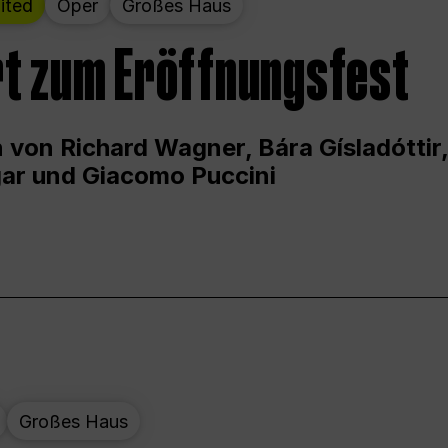
ited
Oper
Großes Haus
t zum Eröffnungsfest
 von Richard Wagner, Bára Gísladóttir,
ar und Giacomo Puccini
Großes Haus