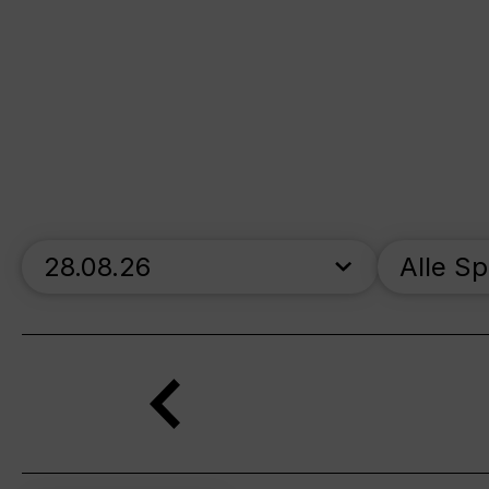
skip_calendar_timeline
Alle S
Suche