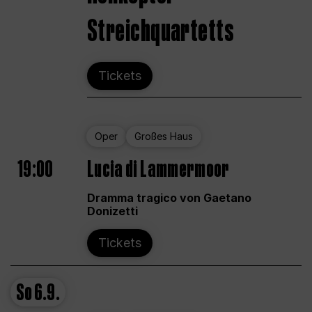
Streichquartetts
Tickets
Oper
Großes Haus
19:00
Lucia di Lammermoor
Dramma tragico von Gaetano
Donizetti
Tickets
So
6.9.