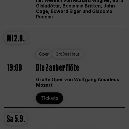
mit Werken von Richard Wagner, Bára
Gísladóttir, Benjamin Britten, John
Cage, Edward Elgar und Giacomo
Puccini
Mi
2.9.
Oper
Großes Haus
19:00
Die Zauberflöte
Große Oper von Wolfgang Amadeus
Mozart
Tickets
Sa
5.9.