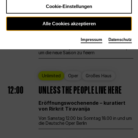
Cookie-Einstellungen
Ballett
Großes Haus
Staatsballett Berlin
Alle Cookies akzeptieren
12:00
Eröffnungswochenende
Impressum
Datenschutz
Die Deutsche Oper Berlin öffnet ihre Pforten,
um die neue Saison zu feiern
Unlimited
Oper
Großes Haus
12:00
UNLESS THE PEOPLE LIVE HERE
Eröffnungswochenende – kuratiert
von Rirkrit Tiravanija
Von Samstag 12.00 bis Sonntag 18.00 in und um
die Deutsche Oper Berlin