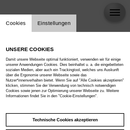
Einstellung Website Cookie
Cookies
Einstellungen
skip_calendar_timeline
Suche
UNSERE COOKIES
Alle Sparten
Damit unsere Webseite optimal funktioniert, verwenden wir für einige
Alle Spielstätten
unserer Anwendungen Cookies. Dies beinhaltet u. a. die eingebetteten
sozialen Medien, aber auch ein Trackingtool, welches uns Auskunft
über die Ergonomie unserer Webseite sowie das
Alle Merkmale
Nutzer*innenverhalten bietet. Wenn Sie auf "Alle Cookies akzeptieren"
klicken, stimmen Sie der Verwendung von technisch notwendigen
Cookies sowie jenen zur Optimierung unserer Webseite zu. Weitere
Informationen findet Sie in den "Cookie-Einstellungen".
August 2026
Technische Cookies akzeptieren
Sa
29.8.