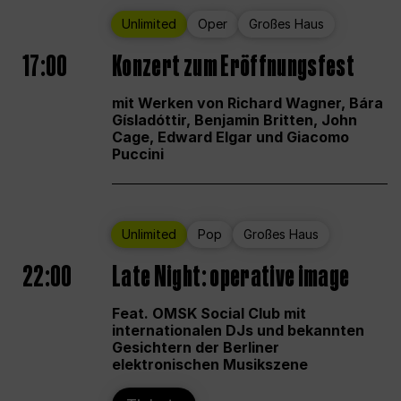
Unlimited
Oper
Großes Haus
17:00
Konzert zum Eröffnungsfest
mit Werken von Richard Wagner, Bára
Gísladóttir, Benjamin Britten, John
Cage, Edward Elgar und Giacomo
Puccini
Unlimited
Pop
Großes Haus
22:00
Late Night: operative image
Feat. OMSK Social Club mit
internationalen DJs und bekannten
Gesichtern der Berliner
elektronischen Musikszene