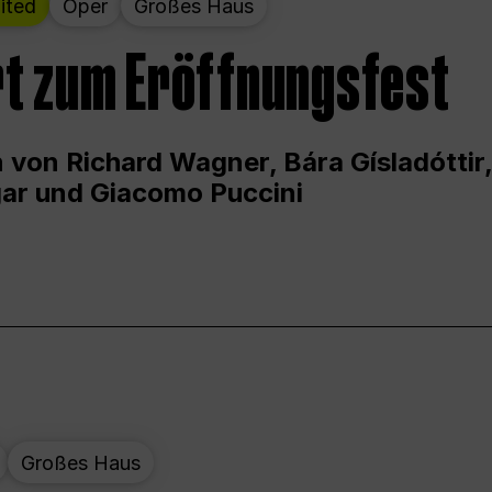
ited
Oper
Großes Haus
t zum Eröffnungsfest
 von Richard Wagner, Bára Gísladóttir,
ar und Giacomo Puccini
Großes Haus