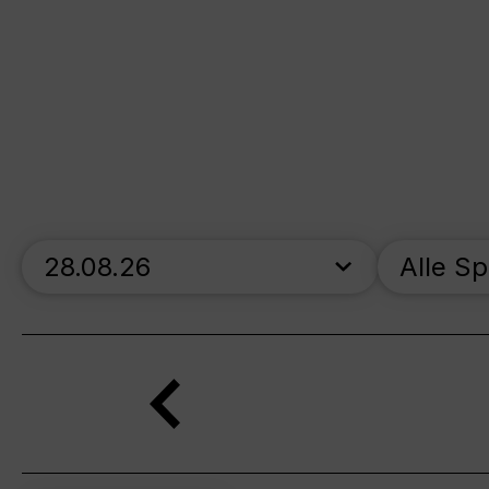
skip_calendar_timeline
Alle S
Suche