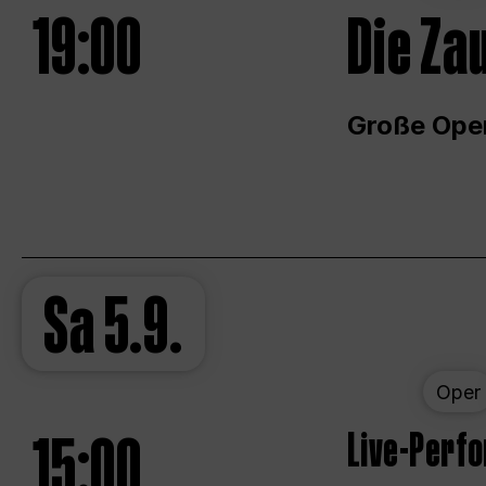
19:00
Die Za
Große Ope
Sa
5.9.
Oper
15:00
Live-Perf