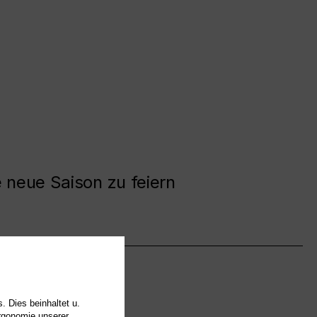
e neue Saison zu feiern
. Dies beinhaltet u.
Ergonomie unserer