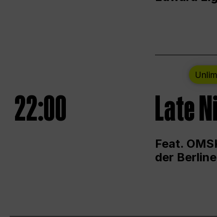
Unlim
22:00
Late N
Feat. OMSK
der Berlin