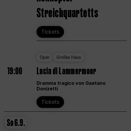
Streichquartetts
Tickets
Oper
Großes Haus
19:00
Lucia di Lammermoor
Dramma tragico von Gaetano
Donizetti
Tickets
So
6.9.