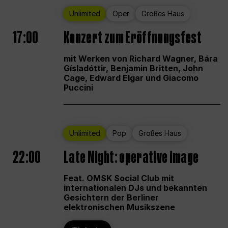
Unlimited
Oper
Großes Haus
17:00
Konzert zum Eröffnungsfest
mit Werken von Richard Wagner, Bára
Gísladóttir, Benjamin Britten, John
Cage, Edward Elgar und Giacomo
Puccini
Unlimited
Pop
Großes Haus
22:00
Late Night: operative image
Feat. OMSK Social Club mit
internationalen DJs und bekannten
Gesichtern der Berliner
elektronischen Musikszene