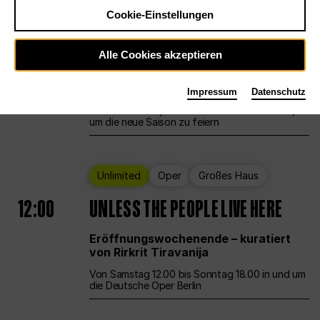
Cookie-Einstellungen
Ballett
Großes Haus
Staatsballett Berlin
Alle Cookies akzeptieren
12:00
Eröffnungswochenende
Impressum
Datenschutz
Die Deutsche Oper Berlin öffnet ihre Pforten,
um die neue Saison zu feiern
Unlimited
Oper
Großes Haus
12:00
UNLESS THE PEOPLE LIVE HERE
Eröffnungswochenende – kuratiert
von Rirkrit Tiravanija
Von Samstag 12.00 bis Sonntag 18.00 in und um
die Deutsche Oper Berlin