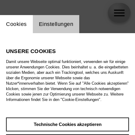
Einstellung Website Cookie
Cookies
Einstellungen
skip_calendar_timeline
Suche
UNSERE COOKIES
Alle Sparten
Damit unsere Webseite optimal funktioniert, verwenden wir für einige
Alle Spielstätten
unserer Anwendungen Cookies. Dies beinhaltet u. a. die eingebetteten
sozialen Medien, aber auch ein Trackingtool, welches uns Auskunft
über die Ergonomie unserer Webseite sowie das
Alle Merkmale
Nutzer*innenverhalten bietet. Wenn Sie auf "Alle Cookies akzeptieren"
klicken, stimmen Sie der Verwendung von technisch notwendigen
Cookies sowie jenen zur Optimierung unserer Webseite zu. Weitere
Informationen findet Sie in den "Cookie-Einstellungen".
August 2026
Technische Cookies akzeptieren
Sa
29.8.