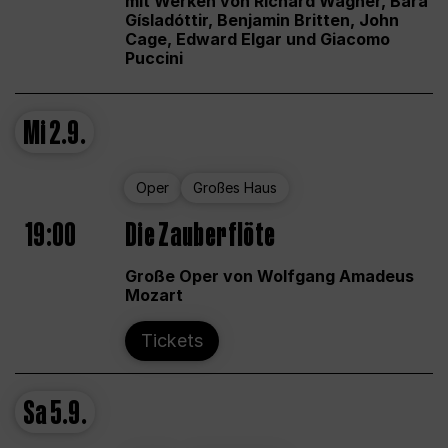
mit Werken von Richard Wagner, Bára
Gísladóttir, Benjamin Britten, John
Cage, Edward Elgar und Giacomo
Puccini
Mi
2.9.
Oper
Großes Haus
19:00
Die Zauberflöte
Große Oper von Wolfgang Amadeus
Mozart
Tickets
Sa
5.9.