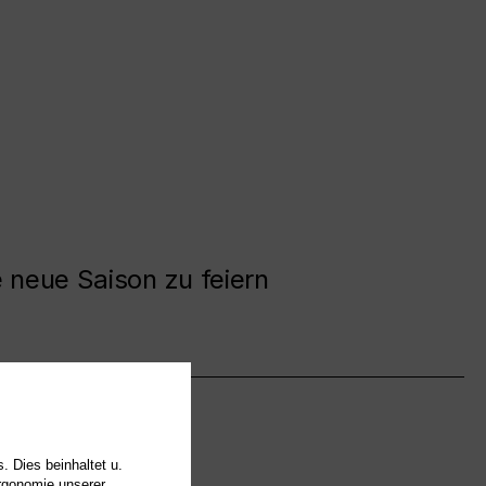
e neue Saison zu feiern
. Dies beinhaltet u.
Ergonomie unserer