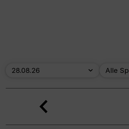
skip_calendar_timeline
Alle S
Suche