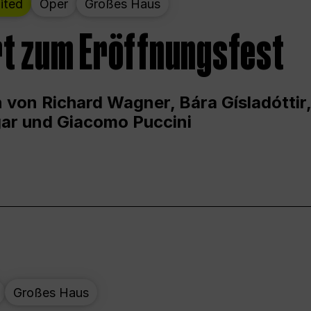
ited
Oper
Großes Haus
t zum Eröffnungsfest
 von Richard Wagner, Bára Gísladóttir,
ar und Giacomo Puccini
Großes Haus