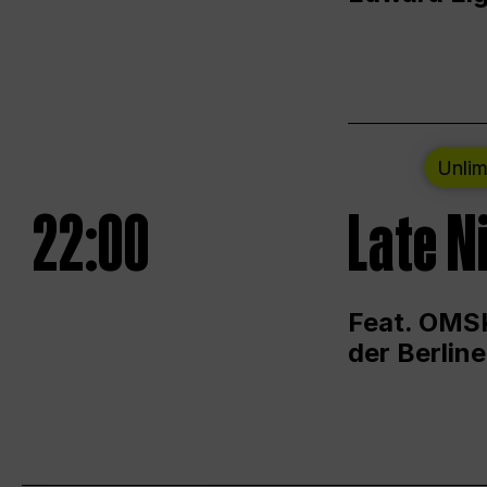
Unlim
22:00
Late N
Feat. OMSK
der Berlin