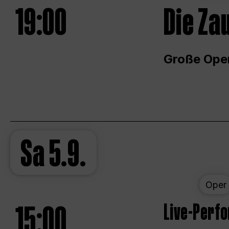
19:00
Die Za
Große Ope
Sa
5.9.
Oper
15:00
Live-Perf