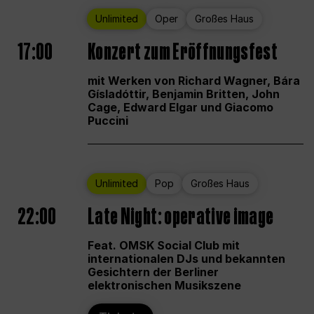
Unlimited
Oper
Großes Haus
17:00
Konzert zum Eröffnungsfest
mit Werken von Richard Wagner, Bára
Gísladóttir, Benjamin Britten, John
Cage, Edward Elgar und Giacomo
Puccini
Unlimited
Pop
Großes Haus
22:00
Late Night: operative image
Feat. OMSK Social Club mit
internationalen DJs und bekannten
Gesichtern der Berliner
elektronischen Musikszene