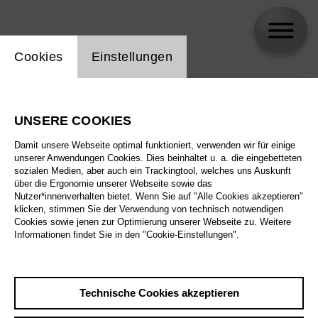
Einstellung Website Cookie
Cookies
Einstellungen
skip_calendar_timeline
Suche
UNSERE COOKIES
Alle Sparten
Damit unsere Webseite optimal funktioniert, verwenden wir für einige
Alle Spielstätten
unserer Anwendungen Cookies. Dies beinhaltet u. a. die eingebetteten
sozialen Medien, aber auch ein Trackingtool, welches uns Auskunft
über die Ergonomie unserer Webseite sowie das
Alle Merkmale
Nutzer*innenverhalten bietet. Wenn Sie auf "Alle Cookies akzeptieren"
klicken, stimmen Sie der Verwendung von technisch notwendigen
Cookies sowie jenen zur Optimierung unserer Webseite zu. Weitere
Informationen findet Sie in den "Cookie-Einstellungen".
August 2026
Technische Cookies akzeptieren
Sa
29.8.