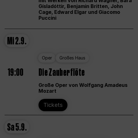
mit Werken von Richard Wagner, Bára
Gísladóttir, Benjamin Britten, John
Cage, Edward Elgar und Giacomo
Puccini
Mi
2.9.
Oper
Großes Haus
19:00
Die Zauberflöte
Große Oper von Wolfgang Amadeus
Mozart
Tickets
Sa
5.9.