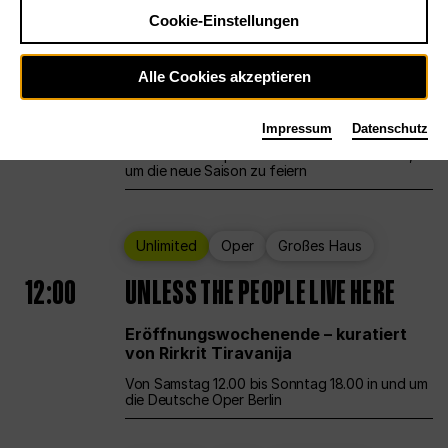
Cookie-Einstellungen
Ballett
Großes Haus
Staatsballett Berlin
Alle Cookies akzeptieren
12:00
Eröffnungswochenende
Impressum
Datenschutz
Die Deutsche Oper Berlin öffnet ihre Pforten,
um die neue Saison zu feiern
Unlimited
Oper
Großes Haus
12:00
UNLESS THE PEOPLE LIVE HERE
Eröffnungswochenende – kuratiert
von Rirkrit Tiravanija
Von Samstag 12.00 bis Sonntag 18.00 in und um
die Deutsche Oper Berlin