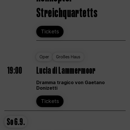
Streichquartetts
Tickets
Oper
Großes Haus
19:00
Lucia di Lammermoor
Dramma tragico von Gaetano
Donizetti
Tickets
So
6.9.