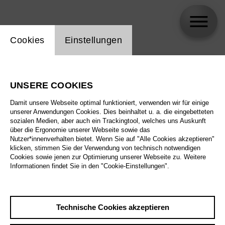
Einstellung Website Cookie
Cookies
Einstellungen
skip_calendar_timeline
Suche
UNSERE COOKIES
Alle Sparten
Damit unsere Webseite optimal funktioniert, verwenden wir für einige
Alle Spielstätten
unserer Anwendungen Cookies. Dies beinhaltet u. a. die eingebetteten
sozialen Medien, aber auch ein Trackingtool, welches uns Auskunft
über die Ergonomie unserer Webseite sowie das
Alle Merkmale
Nutzer*innenverhalten bietet. Wenn Sie auf "Alle Cookies akzeptieren"
klicken, stimmen Sie der Verwendung von technisch notwendigen
Cookies sowie jenen zur Optimierung unserer Webseite zu. Weitere
Informationen findet Sie in den "Cookie-Einstellungen".
August 2026
Technische Cookies akzeptieren
Sa
29.8.