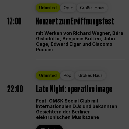
Unlimited
Oper
Großes Haus
17:00
Konzert zum Eröffnungsfest
mit Werken von Richard Wagner, Bára
Gísladóttir, Benjamin Britten, John
Cage, Edward Elgar und Giacomo
Puccini
Unlimited
Pop
Großes Haus
22:00
Late Night: operative image
Feat. OMSK Social Club mit
internationalen DJs und bekannten
Gesichtern der Berliner
elektronischen Musikszene