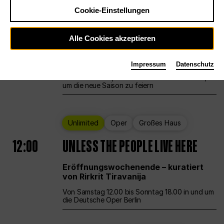
Cookie-Einstellungen
Ballett
Großes Haus
Staatsballett Berlin
Alle Cookies akzeptieren
12:00
Eröffnungswochenende
Impressum
Datenschutz
Die Deutsche Oper Berlin öffnet ihre Pforten,
um die neue Saison zu feiern
Unlimited
Oper
Großes Haus
12:00
UNLESS THE PEOPLE LIVE HERE
Eröffnungswochenende – kuratiert
von Rirkrit Tiravanija
Von Samstag 12.00 bis Sonntag 18.00 in und um
die Deutsche Oper Berlin