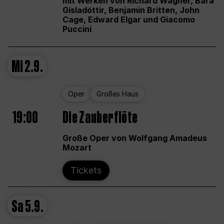
mit Werken von Richard Wagner, Bára
Gísladóttir, Benjamin Britten, John
Cage, Edward Elgar und Giacomo
Puccini
Mi
2.9.
Oper
Großes Haus
19:00
Die Zauberflöte
Große Oper von Wolfgang Amadeus
Mozart
Tickets
Sa
5.9.