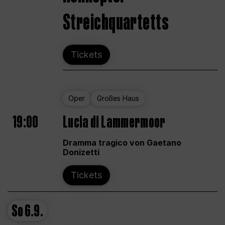
Streichquartetts
Tickets
Oper
Großes Haus
19:00
Lucia di Lammermoor
Dramma tragico von Gaetano
Donizetti
Tickets
So
6.9.