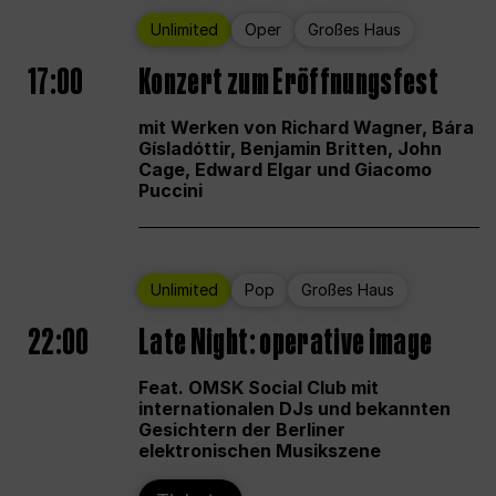
Unlimited
Oper
Großes Haus
17:00
Konzert zum Eröffnungsfest
mit Werken von Richard Wagner, Bára
Gísladóttir, Benjamin Britten, John
Cage, Edward Elgar und Giacomo
Puccini
Unlimited
Pop
Großes Haus
22:00
Late Night: operative image
Feat. OMSK Social Club mit
internationalen DJs und bekannten
Gesichtern der Berliner
elektronischen Musikszene