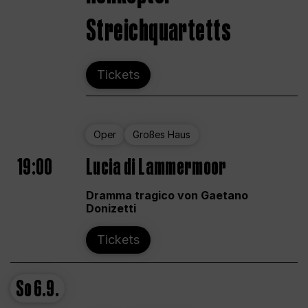
Streichquartetts
Tickets
Oper
Großes Haus
19:00
Lucia di Lammermoor
Dramma tragico von Gaetano
Donizetti
Tickets
So
6.9.