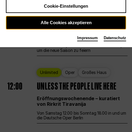
Cookie-Einstellungen
Ballett
Großes Haus
Staatsballett Berlin
Alle Cookies akzeptieren
12:00
Eröffnungswochenende
Impressum
Datenschutz
Die Deutsche Oper Berlin öffnet ihre Pforten,
um die neue Saison zu feiern
Unlimited
Oper
Großes Haus
12:00
UNLESS THE PEOPLE LIVE HERE
Eröffnungswochenende – kuratiert
von Rirkrit Tiravanija
Von Samstag 12.00 bis Sonntag 18.00 in und um
die Deutsche Oper Berlin