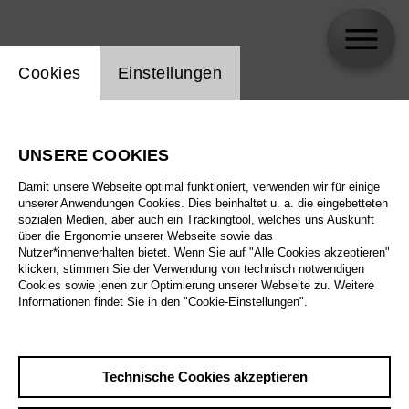
Einstellung Website Cookie
Cookies
Einstellungen
skip_calendar_timeline
Suche
UNSERE COOKIES
Alle Sparten
Damit unsere Webseite optimal funktioniert, verwenden wir für einige
Alle Spielstätten
unserer Anwendungen Cookies. Dies beinhaltet u. a. die eingebetteten
sozialen Medien, aber auch ein Trackingtool, welches uns Auskunft
über die Ergonomie unserer Webseite sowie das
Alle Merkmale
Nutzer*innenverhalten bietet. Wenn Sie auf "Alle Cookies akzeptieren"
klicken, stimmen Sie der Verwendung von technisch notwendigen
Cookies sowie jenen zur Optimierung unserer Webseite zu. Weitere
Informationen findet Sie in den "Cookie-Einstellungen".
August 2026
Technische Cookies akzeptieren
Sa
29.8.