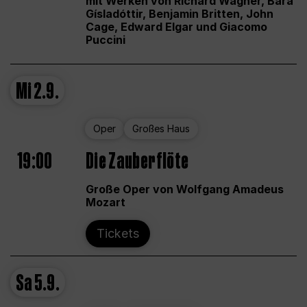
mit Werken von Richard Wagner, Bára
Gísladóttir, Benjamin Britten, John
Cage, Edward Elgar und Giacomo
Puccini
Mi
2.9.
Oper
Großes Haus
19:00
Die Zauberflöte
Große Oper von Wolfgang Amadeus
Mozart
Tickets
Sa
5.9.