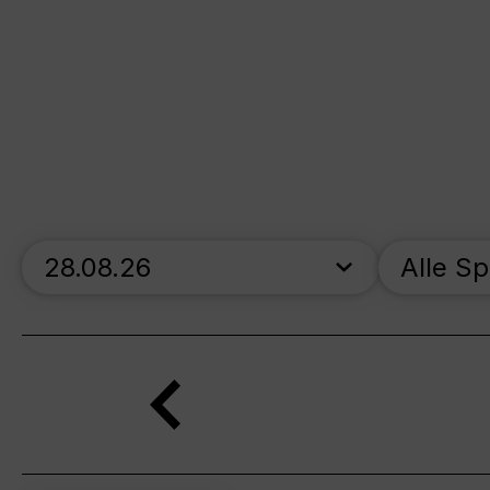
skip_calendar_timeline
Alle S
Suche