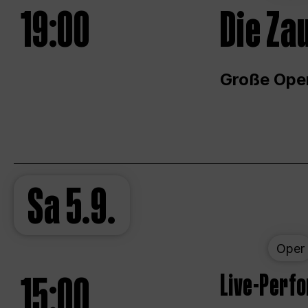
19:00
Die Za
Große Ope
Sa
5.9.
Oper
15:00
Live-Perf