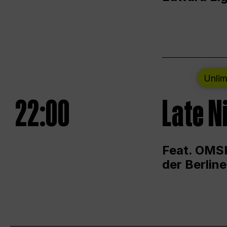
Unlim
22:00
Late N
Feat. OMSK
der Berlin