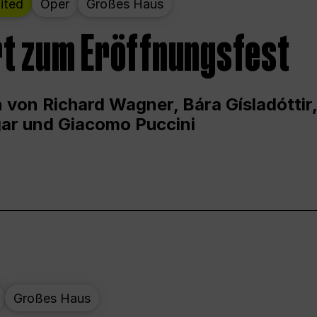
ited
Oper
Großes Haus
t zum Eröffnungsfest
 von Richard Wagner, Bára Gísladóttir,
ar und Giacomo Puccini
Großes Haus