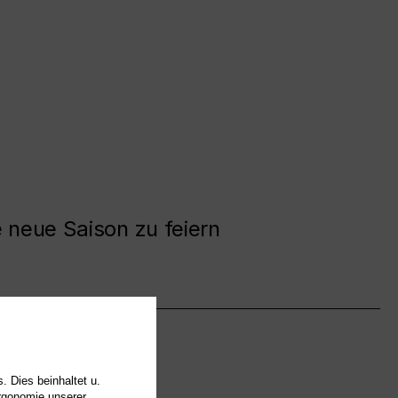
e neue Saison zu feiern
. Dies beinhaltet u.
Ergonomie unserer