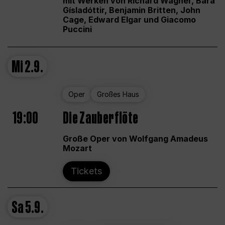
mit Werken von Richard Wagner, Bára
Gísladóttir, Benjamin Britten, John
Cage, Edward Elgar und Giacomo
Puccini
Mi
2.9.
Oper
Großes Haus
19:00
Die Zauberflöte
Große Oper von Wolfgang Amadeus
Mozart
Tickets
Sa
5.9.