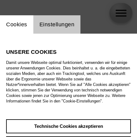
Einstellung Website Cookie
Cookies
Einstellungen
skip_calendar_timeline
Suche
UNSERE COOKIES
Alle Sparten
Damit unsere Webseite optimal funktioniert, verwenden wir für einige
Alle Spielstätten
unserer Anwendungen Cookies. Dies beinhaltet u. a. die eingebetteten
sozialen Medien, aber auch ein Trackingtool, welches uns Auskunft
über die Ergonomie unserer Webseite sowie das
Alle Merkmale
Nutzer*innenverhalten bietet. Wenn Sie auf "Alle Cookies akzeptieren"
klicken, stimmen Sie der Verwendung von technisch notwendigen
Cookies sowie jenen zur Optimierung unserer Webseite zu. Weitere
Informationen findet Sie in den "Cookie-Einstellungen".
August 2026
Technische Cookies akzeptieren
Sa
29.8.