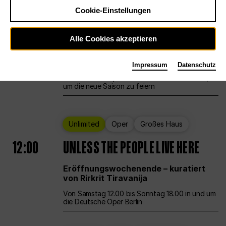
Cookie-Einstellungen
Ballett
Großes Haus
Staatsballett Berlin
Alle Cookies akzeptieren
12:00
Eröffnungswochenende
Impressum
Datenschutz
Die Deutsche Oper Berlin öffnet ihre Pforten,
um die neue Saison zu feiern
Unlimited
Oper
Großes Haus
12:00
UNLESS THE PEOPLE LIVE HERE
Eröffnungswochenende – kuratiert
von Rirkrit Tiravanija
Von Samstag 12.00 bis Sonntag 18.00 in und um
die Deutsche Oper Berlin