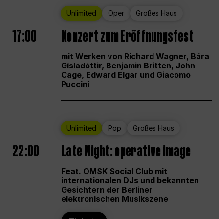
Unlimited
Oper
Großes Haus
17:00
Konzert zum Eröffnungsfest
mit Werken von Richard Wagner, Bára
Gísladóttir, Benjamin Britten, John
Cage, Edward Elgar und Giacomo
Puccini
Unlimited
Pop
Großes Haus
22:00
Late Night: operative image
Feat. OMSK Social Club mit
internationalen DJs und bekannten
Gesichtern der Berliner
elektronischen Musikszene