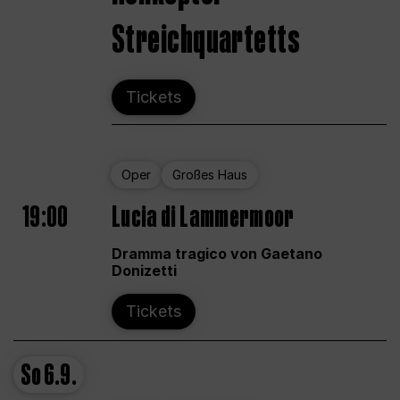
Streichquartetts
Tickets
Oper
Großes Haus
19:00
Lucia di Lammermoor
Dramma tragico von Gaetano
Donizetti
Tickets
So
6.9.