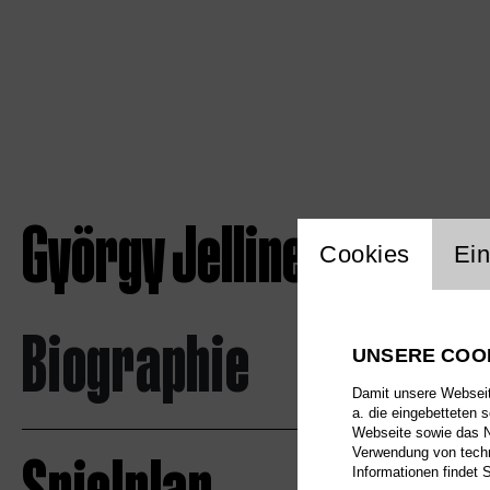
György Jellinek
Einstellu
Cookies
Ein
Biographie
UNSERE COO
Damit unsere Webseite
a. die eingebetteten 
Webseite sowie das Nu
Verwendung von techn
Informationen findet 