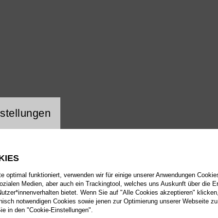
ng Website Cookie
stellungen
KIES
 optimal funktioniert, verwenden wir für einige unserer Anwendungen Cookies
sozialen Medien, aber auch ein Trackingtool, welches uns Auskunft über die 
tzer*innenverhalten bietet. Wenn Sie auf "Alle Cookies akzeptieren" klicken
isch notwendigen Cookies sowie jenen zur Optimierung unserer Webseite zu
Sie in den "Cookie-Einstellungen".