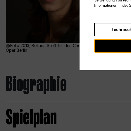
Verwendung von techn
Informationen findet 
Technisc
Foto 2013, Bettina Stöß für den Chor der Deutschen
Oper Berlin
Biographie
Spielplan