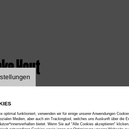
mke Hout
ng Website Cookie
stellungen
KIES
 optimal funktioniert, verwenden wir für einige unserer Anwendungen Cookies
sozialen Medien, aber auch ein Trackingtool, welches uns Auskunft über die 
tzer*innenverhalten bietet. Wenn Sie auf "Alle Cookies akzeptieren" klicken