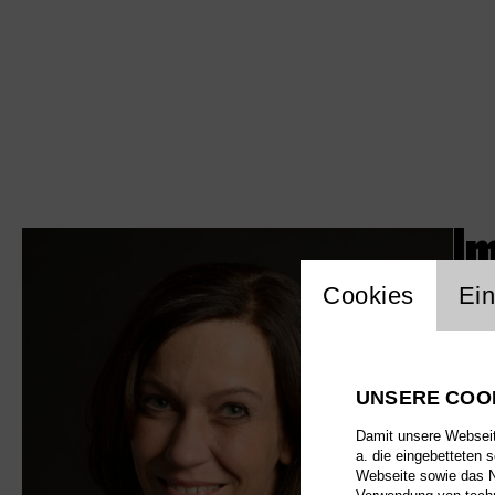
I
Einstellu
Cookies
Ein
UNSERE COO
Damit unsere Webseite
a. die eingebetteten 
Webseite sowie das Nu