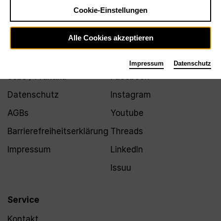
Newsletter
Cookie-Einstellungen
Alle Cookies akzeptieren
Infos
Folgen
Impressum
Datenschutz
Jobs / Praktika
Facebook
Datenschutz
Instagram
AGBs
Youtube
Barrierefreiheitserklärung
Threads
Impressum
LinkedIn
Issuu
Service
Kontakt