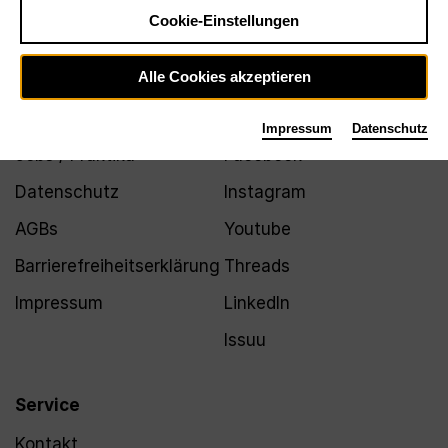
Newsletter
Cookie-Einstellungen
Alle Cookies akzeptieren
Infos
Folgen
Impressum
Datenschutz
Jobs / Praktika
Facebook
Datenschutz
Instagram
AGBs
Youtube
Barrierefreiheitserklärung
Threads
Impressum
LinkedIn
Issuu
Service
Kontakt