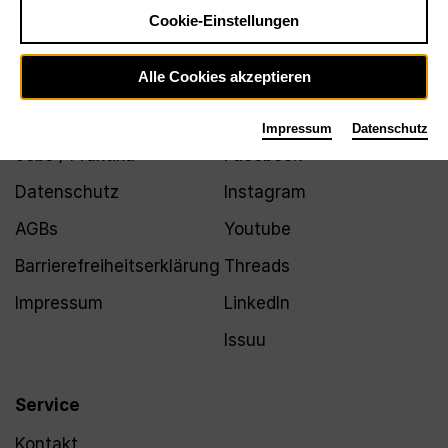
Newsletter
Cookie-Einstellungen
Alle Cookies akzeptieren
Infos
Folgen
Impressum
Datenschutz
Jobs / Praktika
Facebook
Datenschutz
Instagram
AGBs
Youtube
Barrierefreiheitserklärung
Threads
Impressum
LinkedIn
Issuu
Service
Kontakt