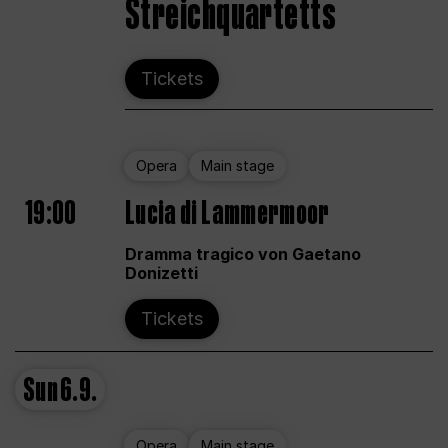
Streichquartetts
Tickets
Opera
Main stage
19:00
Lucia di Lammermoor
Dramma tragico von Gaetano
Donizetti
Tickets
Sun
6.9.
Opera
Main stage