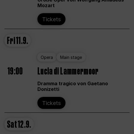
Mozart
Tickets
Fri
11.9.
Opera
Main stage
19:00
Lucia di Lammermoor
Dramma tragico von Gaetano
Donizetti
Tickets
Sat
12.9.