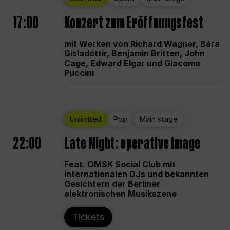
17:00
Konzert zum Eröffnungsfest
mit Werken von Richard Wagner, Bára
Gísladóttir, Benjamin Britten, John
Cage, Edward Elgar und Giacomo
Puccini
Unlimited
Pop
Main stage
22:00
Late Night: operative image
Feat. OMSK Social Club mit
internationalen DJs und bekannten
Gesichtern der Berliner
elektronischen Musikszene
Tickets