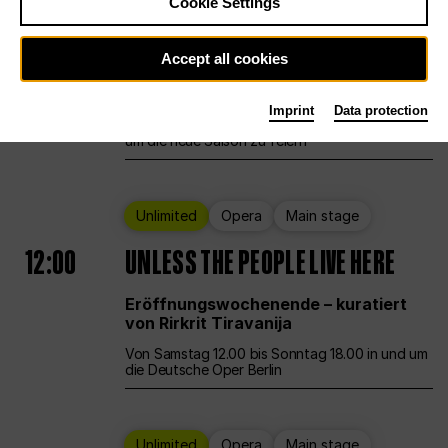
Cookie Settings
Ballet
Main stage
Staatsballett Berlin
Accept all cookies
12:00
Eröffnungswochenende
Imprint
Data protection
Die Deutsche Oper Berlin öffnet ihre Pforten,
um die neue Saison zu feiern
Unlimited
Opera
Main stage
12:00
UNLESS THE PEOPLE LIVE HERE
Eröffnungswochenende – kuratiert
von Rirkrit Tiravanija
Von Samstag 12.00 bis Sonntag 18.00 in und um
die Deutsche Oper Berlin
Unlimited
Opera
Main stage