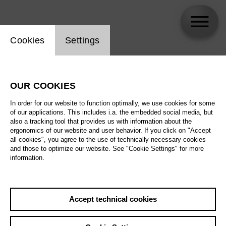
Website cookie setting
Cookies
Settings
skip_calendar_timeline
Search
OUR COOKIES
All artistic fields
In order for our website to function optimally, we use cookies for some
All locations
of our applications. This includes i.a. the embedded social media, but
also a tracking tool that provides us with information about the
ergonomics of our website and user behavior. If you click on "Accept
All features
all cookies", you agree to the use of technically necessary cookies
and those to optimize our website. See "Cookie Settings" for more
information.
August 2026
Accept technical cookies
Sat
29.8.