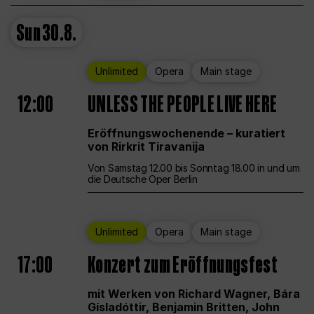
Sun
30.8.
Unlimited
Opera
Main stage
12:00
UNLESS THE PEOPLE LIVE HERE
Eröffnungswochenende – kuratiert
von Rirkrit Tiravanija
Von Samstag 12.00 bis Sonntag 18.00 in und um
die Deutsche Oper Berlin
Unlimited
Opera
Main stage
17:00
Konzert zum Eröffnungsfest
mit Werken von Richard Wagner, Bára
Gísladóttir, Benjamin Britten, John