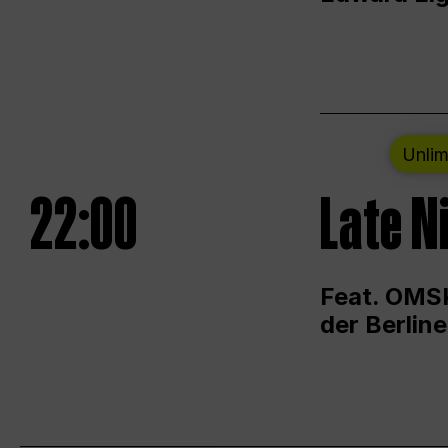
Unlim
22:00
Late N
Feat. OMSK
der Berlin