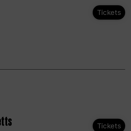
Tickets
etts
Tickets