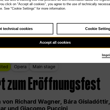
 THE PEOPLE LIVE HERE
 you click on "Accept all cookies", you agree to the use of technically necess
te. See "Cookie Settings" for more information.
wochenende – kuratiert von Rirkrit Tir
t technical cookies
Cookie Settin
g 12.00 bis Sonntag 18.00 in und um die
Accept all cookies
Impri
ited
Opera
Main stage
t zum Eröffnungsfest
 von Richard Wagner, Bára Gísladóttir,
ar und Giacomo Puccini