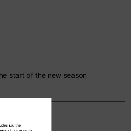
the start of the new season
udes i.a. the
mics of our website