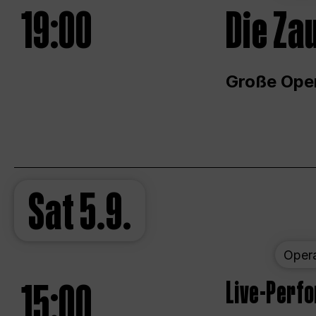
19:00
Die Za
Große Ope
Sat
5.9.
Oper
15:00
Live-Perf