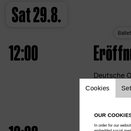
Sat
29.8.
Balle
12:00
Eröff
Deutsche Op
Website 
Cookies
Set
Unlim
OUR COOKIE
In order for our websi
embedded social media