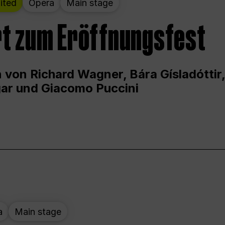
ited
Opera
Main stage
t zum Eröffnungsfest
 von Richard Wagner, Bára Gísladóttir,
ar und Giacomo Puccini
a
Main stage