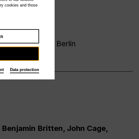
ary cookies and those
avanija
gs
 Deutsche Oper Berlin
nt
Data protection
 Benjamin Britten, John Cage,