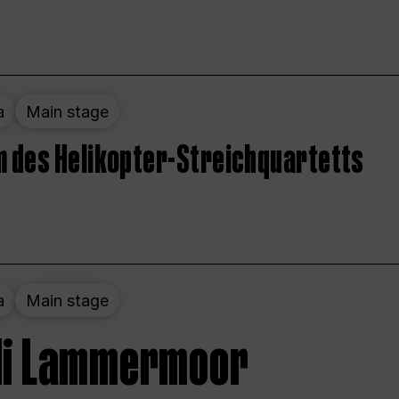
a
Main stage
 des Helikopter-Streichquartetts
a
Main stage
 di Lammermoor