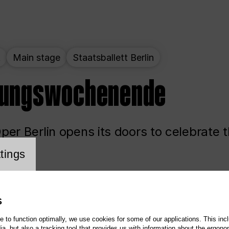
t
Main stage
Staatsballett Berlin
nungswochenende
er Berlin opens its doors to celebrate 
cookie setting
tings
ited
Opera
Main stage
S
te to function optimally, we use cookies for some of our applications. This incl
, but also a tracking tool that provides us with information about the ergono