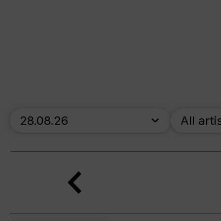
skip_calendar_timeline
All arti
Search