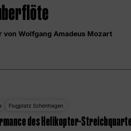
uberflöte
r von Wolfgang Amadeus Mozart
a
Flugplatz Schönhagen
ormance des Helikopter-Streichquart