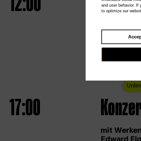
12:00
UNLESS
and user behavior. If
to optimize our websi
Eröffnungs
Accep
Von Samsta
Unlim
17:00
Konzer
mit Werken
Edward Elg