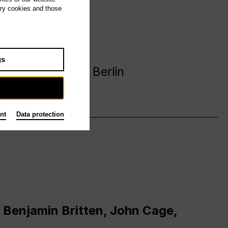
ary cookies and those
avanija
gs
 Deutsche Oper Berlin
nt
Data protection
 Benjamin Britten, John Cage,