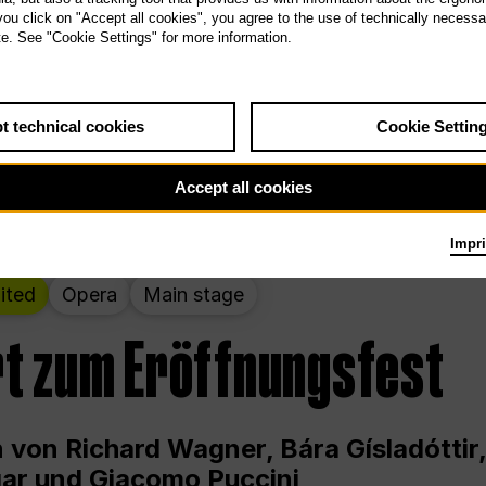
 THE PEOPLE LIVE HERE
 you click on "Accept all cookies", you agree to the use of technically necess
te. See "Cookie Settings" for more information.
wochenende – kuratiert von Rirkrit Tir
t technical cookies
Cookie Settin
g 12.00 bis Sonntag 18.00 in und um die
Accept all cookies
Impri
ited
Opera
Main stage
t zum Eröffnungsfest
 von Richard Wagner, Bára Gísladóttir,
ar und Giacomo Puccini