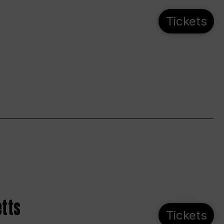
Tickets
etts
Tickets