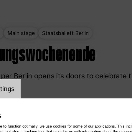
t
Main stage
Staatsballett Berlin
nungswochenende
er Berlin opens its doors to celebrate 
cookie setting
tings
ited
Opera
Main stage
S
te to function optimally, we use cookies for some of our applications. This incl
, but also a tracking tool that provides us with information about the ergono