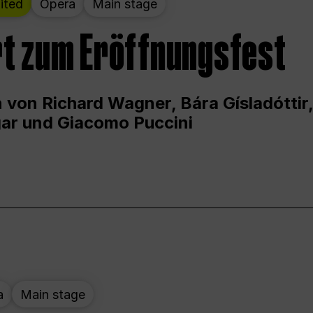
ited
Opera
Main stage
t zum Eröffnungsfest
 von Richard Wagner, Bára Gísladóttir,
ar und Giacomo Puccini
a
Main stage