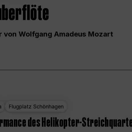
uberflöte
r von Wolfgang Amadeus Mozart
a
Flugplatz Schönhagen
ormance des Helikopter-Streichquart