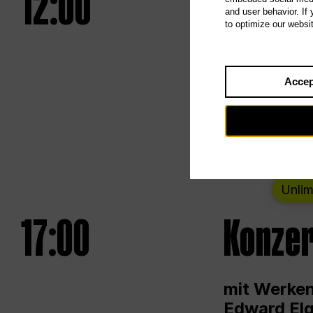
12:00
UNLESS
and user behavior. If
to optimize our websi
Eröffnungs
Accep
Von Samsta
Unlim
17:00
Konzer
mit Werken
Edward Elg