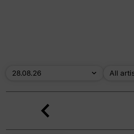
skip_calendar_timeline
All arti
Search