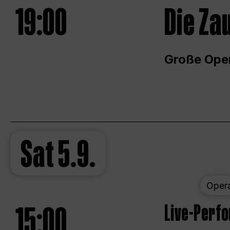
19:00
Die Za
Große Ope
Sat
5.9.
Oper
15:00
Live-Perf