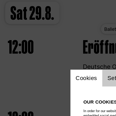
Sat
29.8.
Balle
12:00
Eröff
Deutsche Op
Website 
Cookies
Set
Unlim
OUR COOKIE
In order for our websi
embedded social media