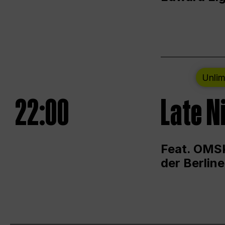
Unlim
22:00
Late N
Feat. OMSK
der Berlin