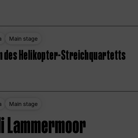
a
Main stage
 des Helikopter-Streichquartetts
a
Main stage
 di Lammermoor