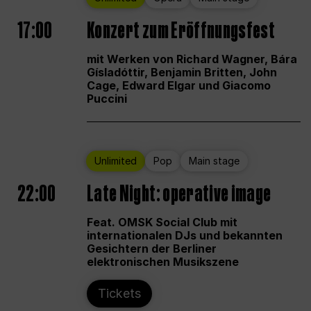
17:00
Konzert zum Eröffnungsfest
mit Werken von Richard Wagner, Bára
Gísladóttir, Benjamin Britten, John
Cage, Edward Elgar und Giacomo
Puccini
Unlimited
Pop
Main stage
22:00
Late Night: operative image
Feat. OMSK Social Club mit
internationalen DJs und bekannten
Gesichtern der Berliner
elektronischen Musikszene
Tickets