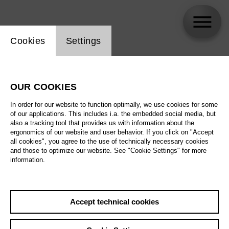
Website cookie setting
Cookies
Settings
skip_calendar_timeline
Search
OUR COOKIES
All artistic fields
In order for our website to function optimally, we use cookies for some
All locations
of our applications. This includes i.a. the embedded social media, but
also a tracking tool that provides us with information about the
ergonomics of our website and user behavior. If you click on "Accept
All features
all cookies", you agree to the use of technically necessary cookies
and those to optimize our website. See "Cookie Settings" for more
information.
August 2026
Accept technical cookies
Sat
29.8.