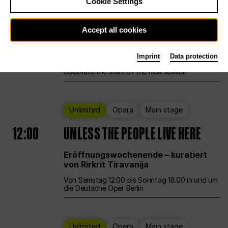
Cookie Settings
Ballet
Main stage
Staatsballett Berlin
Accept all cookies
12:00
Eröffnungswochenende
Imprint
Data protection
Deutsche Oper Berlin opens its doors to
celebrate the start of the new season
Unlimited
Opera
Main stage
12:00
UNLESS THE PEOPLE LIVE HERE
Eröffnungswochenende – kuratiert
von Rirkrit Tiravanija
Von Samstag 12.00 bis Sonntag 18.00 in und um
die Deutsche Oper Berlin
Unlimited
Opera
Main stage