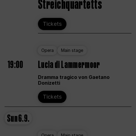
Streichquartetts
Tickets
Opera
Main stage
19:00
Lucia di Lammermoor
Dramma tragico von Gaetano
Donizetti
Tickets
Sun
6.9.
Opera
Main stage