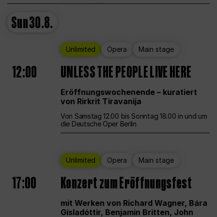
Sun
30.8.
Unlimited
Opera
Main stage
12:00
UNLESS THE PEOPLE LIVE HERE
Eröffnungswochenende – kuratiert
von Rirkrit Tiravanija
Von Samstag 12.00 bis Sonntag 18.00 in und um
die Deutsche Oper Berlin
Unlimited
Opera
Main stage
17:00
Konzert zum Eröffnungsfest
mit Werken von Richard Wagner, Bára
Gísladóttir, Benjamin Britten, John