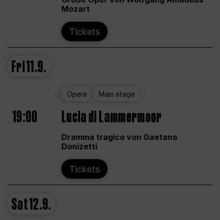
Mozart
Tickets
Fri
11.9.
Opera
Main stage
19:00
Lucia di Lammermoor
Dramma tragico von Gaetano
Donizetti
Tickets
Sat
12.9.