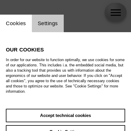
Website cookie setting
Cookies
Settings
skip_calendar_timeline
Search
OUR COOKIES
All artistic fields
In order for our website to function optimally, we use cookies for some
All locations
of our applications. This includes i.a. the embedded social media, but
also a tracking tool that provides us with information about the
ergonomics of our website and user behavior. If you click on "Accept
All features
all cookies", you agree to the use of technically necessary cookies
and those to optimize our website. See "Cookie Settings" for more
information.
August 2026
Accept technical cookies
Sat
29.8.