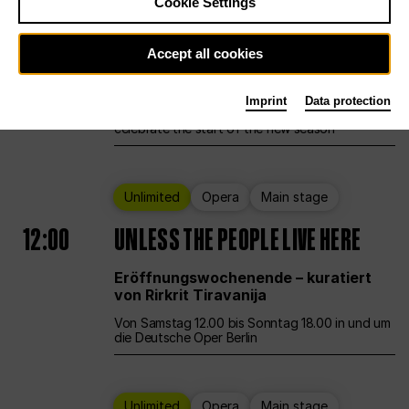
Cookie Settings
Ballet
Main stage
Staatsballett Berlin
Accept all cookies
12:00
Eröffnungswochenende
Imprint
Data protection
Deutsche Oper Berlin opens its doors to
celebrate the start of the new season
Unlimited
Opera
Main stage
12:00
UNLESS THE PEOPLE LIVE HERE
Eröffnungswochenende – kuratiert
von Rirkrit Tiravanija
Von Samstag 12.00 bis Sonntag 18.00 in und um
die Deutsche Oper Berlin
Unlimited
Opera
Main stage