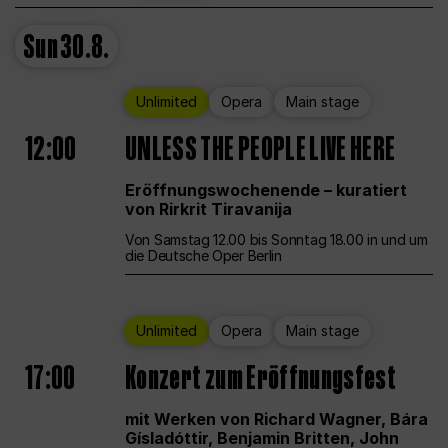
Sun
30.8.
Unlimited
Opera
Main stage
12:00
UNLESS THE PEOPLE LIVE HERE
Eröffnungswochenende – kuratiert
von Rirkrit Tiravanija
Von Samstag 12.00 bis Sonntag 18.00 in und um
die Deutsche Oper Berlin
Unlimited
Opera
Main stage
17:00
Konzert zum Eröffnungsfest
mit Werken von Richard Wagner, Bára
Gísladóttir, Benjamin Britten, John