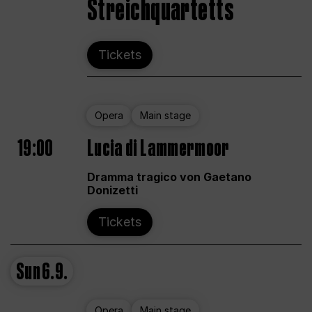
Streichquartetts
Tickets
Opera
Main stage
19:00
Lucia di Lammermoor
Dramma tragico von Gaetano
Donizetti
Tickets
Sun
6.9.
Opera
Main stage