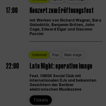
17:00
Konzert zum Eröffnungsfest
mit Werken von Richard Wagner, Bára
Gísladóttir, Benjamin Britten, John
Cage, Edward Elgar und Giacomo
Puccini
Unlimited
Pop
Main stage
22:00
Late Night: operative image
Feat. OMSK Social Club mit
internationalen DJs und bekannten
Gesichtern der Berliner
elektronischen Musikszene
Tickets