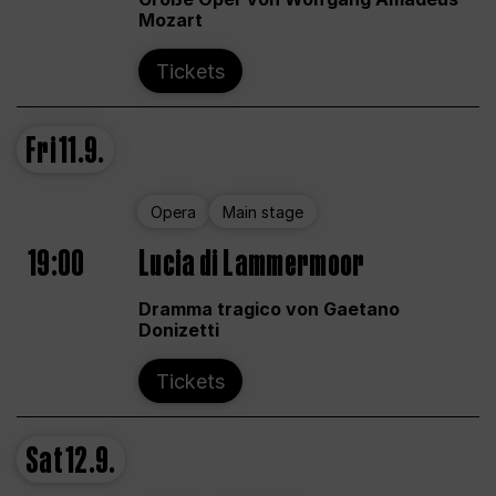
Mozart
Tickets
Fri
11.9.
Opera
Main stage
19:00
Lucia di Lammermoor
Dramma tragico von Gaetano
Donizetti
Tickets
Sat
12.9.