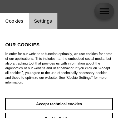
Website cookie setting
Cookies
Settings
skip_calendar_timeline
Search
OUR COOKIES
All artistic fields
In order for our website to function optimally, we use cookies for some
All locations
of our applications. This includes i.a. the embedded social media, but
also a tracking tool that provides us with information about the
ergonomics of our website and user behavior. If you click on "Accept
All features
all cookies", you agree to the use of technically necessary cookies
and those to optimize our website. See "Cookie Settings" for more
information.
August 2026
Accept technical cookies
Sat
29.8.