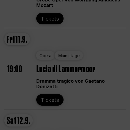
Mozart
Tickets
Fri
11.9.
Opera
Main stage
19:00
Lucia di Lammermoor
Dramma tragico von Gaetano
Donizetti
Tickets
Sat
12.9.