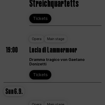
Streichquartetts
Tickets
Opera
Main stage
19:00
Lucia di Lammermoor
Dramma tragico von Gaetano
Donizetti
Tickets
Sun
6.9.
Opera
Main stage