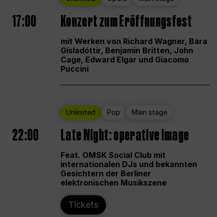
17:00
Konzert zum Eröffnungsfest
mit Werken von Richard Wagner, Bára
Gísladóttir, Benjamin Britten, John
Cage, Edward Elgar und Giacomo
Puccini
Unlimited
Pop
Main stage
22:00
Late Night: operative image
Feat. OMSK Social Club mit
internationalen DJs und bekannten
Gesichtern der Berliner
elektronischen Musikszene
Tickets