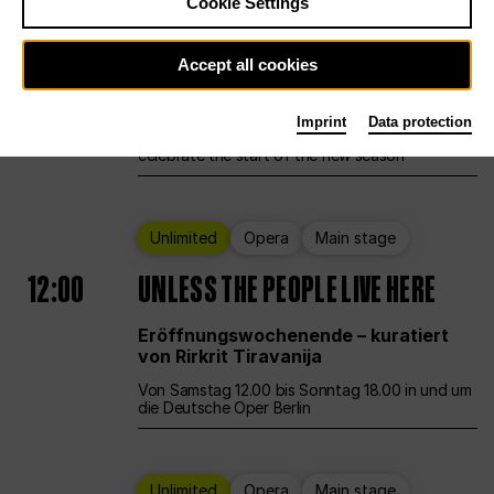
Cookie Settings
Ballet
Main stage
Staatsballett Berlin
Accept all cookies
12:00
Eröffnungswochenende
Imprint
Data protection
Deutsche Oper Berlin opens its doors to
celebrate the start of the new season
Unlimited
Opera
Main stage
12:00
UNLESS THE PEOPLE LIVE HERE
Eröffnungswochenende – kuratiert
von Rirkrit Tiravanija
Von Samstag 12.00 bis Sonntag 18.00 in und um
die Deutsche Oper Berlin
Unlimited
Opera
Main stage