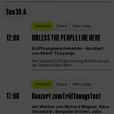
Sun
30.8.
Unlimited
Opera
Main stage
12:00
UNLESS THE PEOPLE LIVE HERE
Eröffnungswochenende – kuratiert
von Rirkrit Tiravanija
Von Samstag 12.00 bis Sonntag 18.00 in und um
die Deutsche Oper Berlin
Unlimited
Opera
Main stage
17:00
Konzert zum Eröffnungsfest
mit Werken von Richard Wagner, Bára
Gísladóttir, Benjamin Britten, John