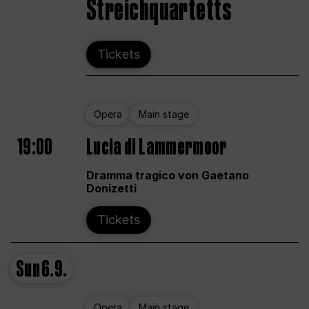
Streichquartetts
Tickets
Opera
Main stage
19:00
Lucia di Lammermoor
Dramma tragico von Gaetano
Donizetti
Tickets
Sun
6.9.
Opera
Main stage