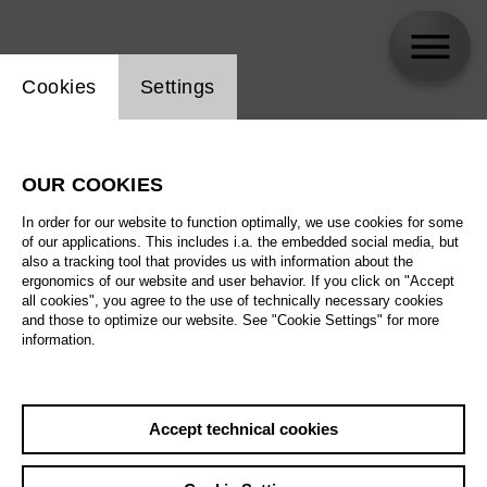
Website cookie setting
Cookies
Settings
skip_calendar_timeline
Search
OUR COOKIES
All artistic fields
In order for our website to function optimally, we use cookies for some
All locations
of our applications. This includes i.a. the embedded social media, but
also a tracking tool that provides us with information about the
ergonomics of our website and user behavior. If you click on "Accept
All features
all cookies", you agree to the use of technically necessary cookies
and those to optimize our website. See "Cookie Settings" for more
information.
August 2026
Accept technical cookies
Sat
29.8.