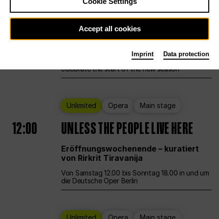
Cookie Settings
Ballet
Main stage
Staatsballett Berlin
Accept all cookies
12:00
Eröffnungswochenende
Imprint
Data protection
Deutsche Oper Berlin opens its doors to
celebrate the start of the new season
Unlimited
Opera
Main stage
12:00
UNLESS THE PEOPLE LIVE HERE
Eröffnungswochenende – kuratiert
von Rirkrit Tiravanija
Von Samstag 12.00 bis Sonntag 18.00 in und um
die Deutsche Oper Berlin
Unlimited
Opera
Main stage