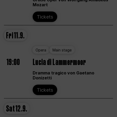
Mozart
Tickets
Fri
11.9.
Opera
Main stage
19:00
Lucia di Lammermoor
Dramma tragico von Gaetano
Donizetti
Tickets
Sat
12.9.