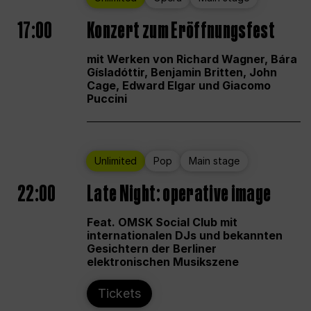
17:00
Konzert zum Eröffnungsfest
mit Werken von Richard Wagner, Bára
Gísladóttir, Benjamin Britten, John
Cage, Edward Elgar und Giacomo
Puccini
Unlimited
Pop
Main stage
22:00
Late Night: operative image
Feat. OMSK Social Club mit
internationalen DJs und bekannten
Gesichtern der Berliner
elektronischen Musikszene
Tickets