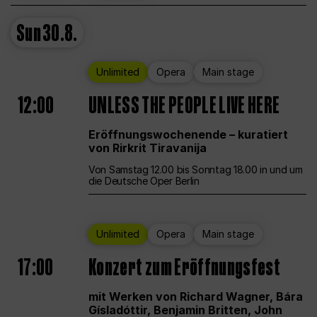
Sun
30.8.
Unlimited
Opera
Main stage
12:00
UNLESS THE PEOPLE LIVE HERE
Eröffnungswochenende – kuratiert
von Rirkrit Tiravanija
Von Samstag 12.00 bis Sonntag 18.00 in und um
die Deutsche Oper Berlin
Unlimited
Opera
Main stage
17:00
Konzert zum Eröffnungsfest
mit Werken von Richard Wagner, Bára
Gísladóttir, Benjamin Britten, John