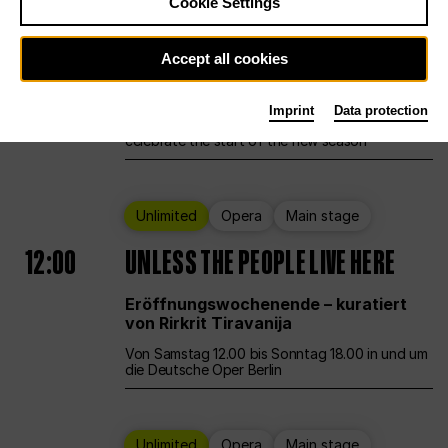
Cookie Settings
Ballet
Main stage
Staatsballett Berlin
Accept all cookies
12:00
Eröffnungswochenende
Imprint
Data protection
Deutsche Oper Berlin opens its doors to
celebrate the start of the new season
Unlimited
Opera
Main stage
12:00
UNLESS THE PEOPLE LIVE HERE
Eröffnungswochenende – kuratiert
von Rirkrit Tiravanija
Von Samstag 12.00 bis Sonntag 18.00 in und um
die Deutsche Oper Berlin
Unlimited
Opera
Main stage