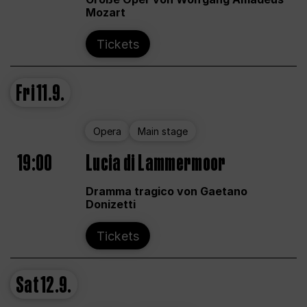
Mozart
Tickets
Fri
11.9.
Opera
Main stage
19:00
Lucia di Lammermoor
Dramma tragico von Gaetano
Donizetti
Tickets
Sat
12.9.