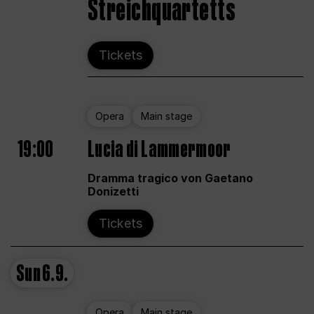
Streichquartetts
Tickets
Opera
Main stage
19:00
Lucia di Lammermoor
Dramma tragico von Gaetano
Donizetti
Tickets
Sun
6.9.
Opera
Main stage