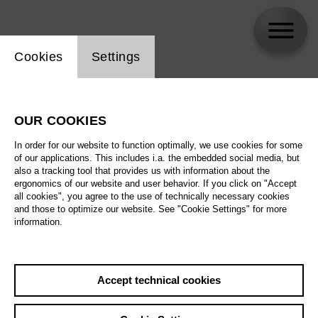
Website cookie setting
Cookies
Settings
skip_calendar_timeline
Search
OUR COOKIES
All artistic fields
In order for our website to function optimally, we use cookies for some
All locations
of our applications. This includes i.a. the embedded social media, but
also a tracking tool that provides us with information about the
ergonomics of our website and user behavior. If you click on "Accept
All features
all cookies", you agree to the use of technically necessary cookies
and those to optimize our website. See "Cookie Settings" for more
information.
August 2026
Accept technical cookies
Sat
29.8.