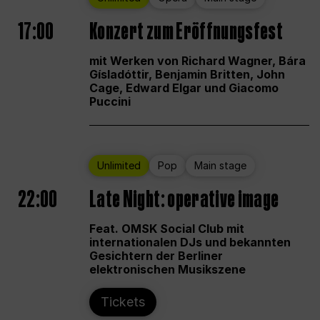
17:00
Konzert zum Eröffnungsfest
mit Werken von Richard Wagner, Bára
Gísladóttir, Benjamin Britten, John
Cage, Edward Elgar und Giacomo
Puccini
Unlimited
Pop
Main stage
22:00
Late Night: operative image
Feat. OMSK Social Club mit
internationalen DJs und bekannten
Gesichtern der Berliner
elektronischen Musikszene
Tickets