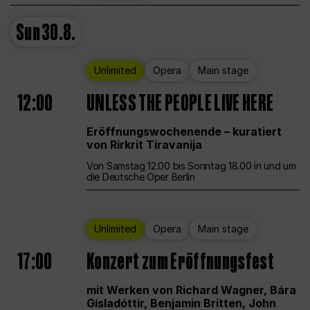
Sun
30.8.
Unlimited
Opera
Main stage
12:00
UNLESS THE PEOPLE LIVE HERE
Eröffnungswochenende – kuratiert
von Rirkrit Tiravanija
Von Samstag 12.00 bis Sonntag 18.00 in und um
die Deutsche Oper Berlin
Unlimited
Opera
Main stage
17:00
Konzert zum Eröffnungsfest
mit Werken von Richard Wagner, Bára
Gísladóttir, Benjamin Britten, John