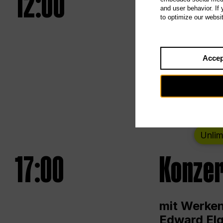
12:00
UNLESS
and user behavior. If
to optimize our websi
Eröffnungs
Accep
Von Samsta
Unlim
17:00
Konzer
mit Werken
Edward Elg