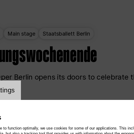
t
Main stage
Staatsballett Berlin
nungswochenende
er Berlin opens its doors to celebrate 
cookie setting
tings
ited
Opera
Main stage
S
te to function optimally, we use cookies for some of our applications. This incl
, but also a tracking tool that provides us with information about the ergono