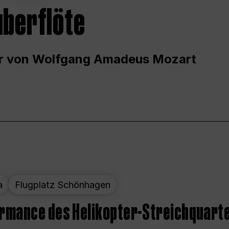
uberflöte
r von Wolfgang Amadeus Mozart
a
Flugplatz Schönhagen
ormance des Helikopter-Streichquart