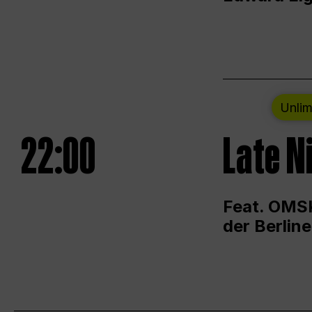
Unlim
22:00
Late N
Feat. OMSK
der Berlin