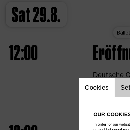
Sat
29.8.
Balle
12:00
Eröff
Deutsche Op
Website 
Cookies
Set
Unlim
OUR COOKIE
In order for our websi
embedded social media