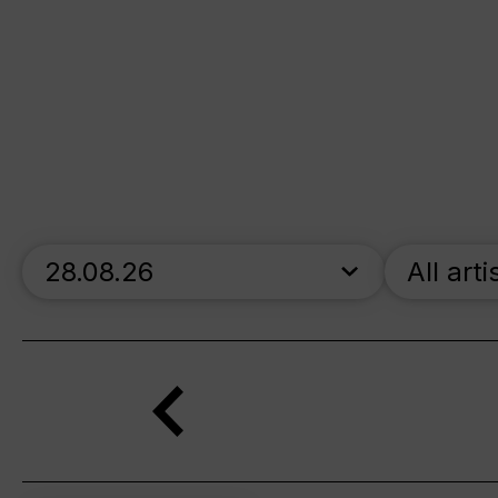
skip_calendar_timeline
All arti
Search