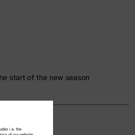
the start of the new season
udes i.a. the
mics of our website