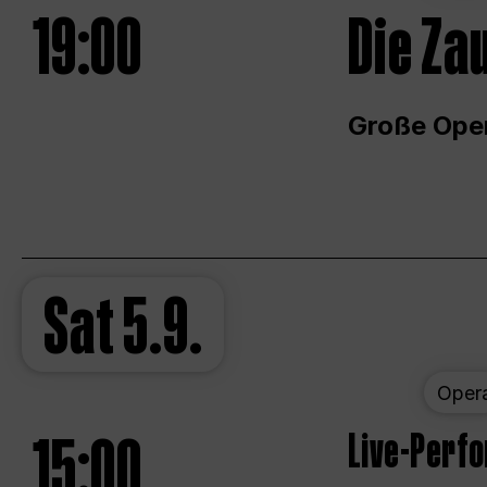
19:00
Die Za
Große Ope
Sat
5.9.
Oper
15:00
Live-Perf