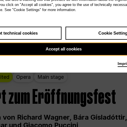
 THE PEOPLE LIVE HERE
 you click on "Accept all cookies", you agree to the use of technically necess
te. See "Cookie Settings" for more information.
wochenende – kuratiert von Rirkrit Tir
t technical cookies
Cookie Settin
g 12.00 bis Sonntag 18.00 in und um die
Accept all cookies
Impri
ited
Opera
Main stage
t zum Eröffnungsfest
 von Richard Wagner, Bára Gísladóttir,
ar und Giacomo Puccini