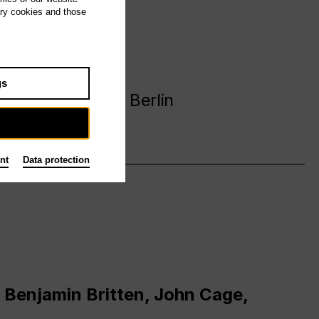
ary cookies and those
avanija
gs
 Deutsche Oper Berlin
nt
Data protection
 Benjamin Britten, John Cage,