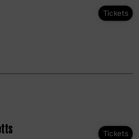
Tickets
etts
Tickets