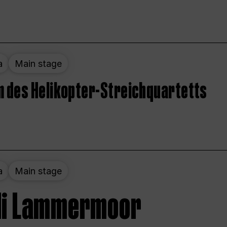
a
Main stage
 des Helikopter-Streichquartetts
a
Main stage
 di Lammermoor