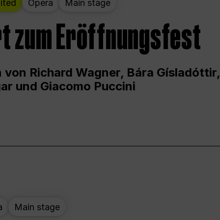
ited
Opera
Main stage
t zum Eröffnungsfest
 von Richard Wagner, Bára Gísladóttir,
ar und Giacomo Puccini
a
Main stage