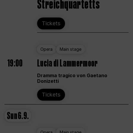
Streichquartetts
Tickets
Opera
Main stage
19:00
Lucia di Lammermoor
Dramma tragico von Gaetano
Donizetti
Tickets
Sun
6.9.
Opera
Main stage