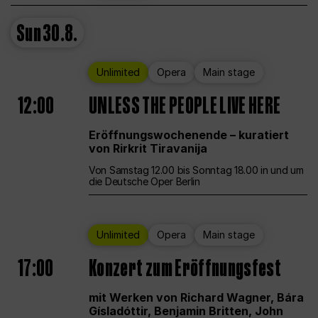
Sun
30.8.
Unlimited
Opera
Main stage
12:00
UNLESS THE PEOPLE LIVE HERE
Eröffnungswochenende – kuratiert
von Rirkrit Tiravanija
Von Samstag 12.00 bis Sonntag 18.00 in und um
die Deutsche Oper Berlin
Unlimited
Opera
Main stage
17:00
Konzert zum Eröffnungsfest
mit Werken von Richard Wagner, Bára
Gísladóttir, Benjamin Britten, John