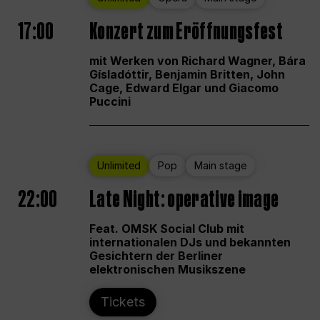
17:00
Konzert zum Eröffnungsfest
mit Werken von Richard Wagner, Bára
Gísladóttir, Benjamin Britten, John
Cage, Edward Elgar und Giacomo
Puccini
Unlimited
Pop
Main stage
22:00
Late Night: operative image
Feat. OMSK Social Club mit
internationalen DJs und bekannten
Gesichtern der Berliner
elektronischen Musikszene
Tickets