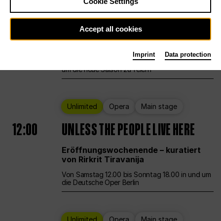
Cookie Settings
Ballet
Main stage
Staatsballett Berlin
Accept all cookies
12:00
Eröffnungswochenende
Imprint
Data protection
Die Deutsche Oper Berlin öffnet ihre Pforten,
um die neue Saison zu feiern
Unlimited
Opera
Main stage
12:00
UNLESS THE PEOPLE LIVE HERE
Eröffnungswochenende – kuratiert
von Rirkrit Tiravanija
Von Samstag 12.00 bis Sonntag 18.00 in und um
die Deutsche Oper Berlin
Unlimited
Opera
Main stage