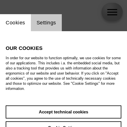
Website cookie setting
Cookies
Settings
skip_calendar_timeline
Search
OUR COOKIES
All artistic fields
In order for our website to function optimally, we use cookies for some
All locations
of our applications. This includes i.a. the embedded social media, but
also a tracking tool that provides us with information about the
ergonomics of our website and user behavior. If you click on "Accept
All features
all cookies", you agree to the use of technically necessary cookies
and those to optimize our website. See "Cookie Settings" for more
information.
August 2026
Accept technical cookies
Sat
29.8.