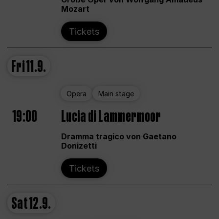
Mozart
Tickets
Fri
11.9.
Opera
Main stage
19:00
Lucia di Lammermoor
Dramma tragico von Gaetano
Donizetti
Tickets
Sat
12.9.