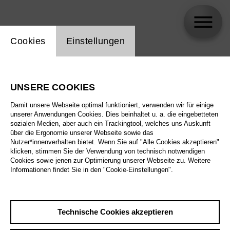
Einstellung Website Cookie
Cookies
Einstellungen
skip_calendar_timeline
Suche
UNSERE COOKIES
Alle Sparten
Damit unsere Webseite optimal funktioniert, verwenden wir für einige
Alle Spielstätten
unserer Anwendungen Cookies. Dies beinhaltet u. a. die eingebetteten
sozialen Medien, aber auch ein Trackingtool, welches uns Auskunft
über die Ergonomie unserer Webseite sowie das
Alle Merkmale
Nutzer*innenverhalten bietet. Wenn Sie auf "Alle Cookies akzeptieren"
klicken, stimmen Sie der Verwendung von technisch notwendigen
Cookies sowie jenen zur Optimierung unserer Webseite zu. Weitere
Informationen findet Sie in den "Cookie-Einstellungen".
August 2026
Technische Cookies akzeptieren
Sa
29.8.