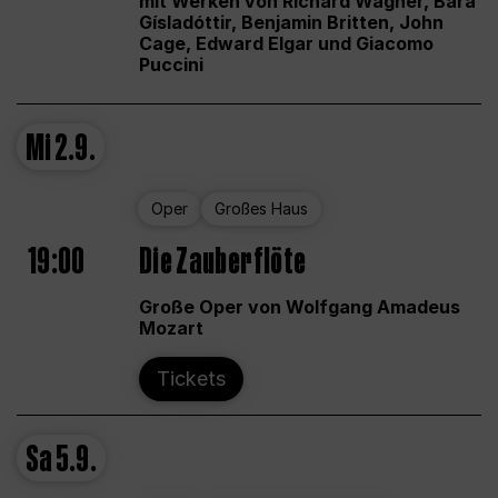
mit Werken von Richard Wagner, Bára
Gísladóttir, Benjamin Britten, John
Cage, Edward Elgar und Giacomo
Puccini
Mi
2.9.
Oper
Großes Haus
19:00
Die Zauberflöte
Große Oper von Wolfgang Amadeus
Mozart
Tickets
Sa
5.9.