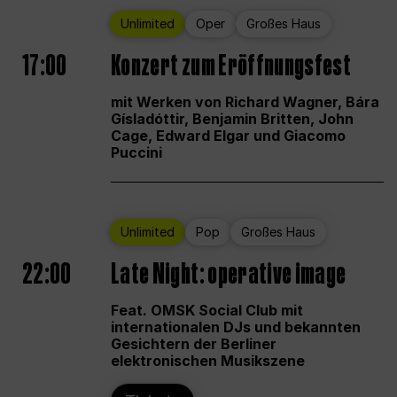
Unlimited
Oper
Großes Haus
17:00
Konzert zum Eröffnungsfest
mit Werken von Richard Wagner, Bára
Gísladóttir, Benjamin Britten, John
Cage, Edward Elgar und Giacomo
Puccini
Unlimited
Pop
Großes Haus
22:00
Late Night: operative image
Feat. OMSK Social Club mit
internationalen DJs und bekannten
Gesichtern der Berliner
elektronischen Musikszene