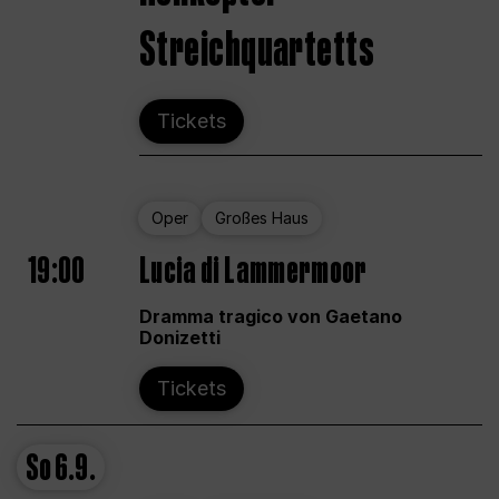
Streichquartetts
Tickets
Oper
Großes Haus
19:00
Lucia di Lammermoor
Dramma tragico von Gaetano
Donizetti
Tickets
So
6.9.