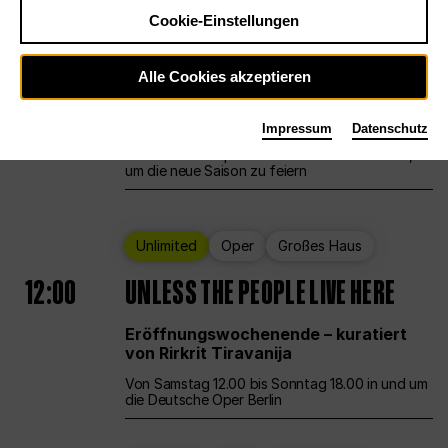
Cookie-Einstellungen
Ballett
Großes Haus
Staatsballett Berlin
Alle Cookies akzeptieren
12:00
Eröffnungswochenende
Impressum
Datenschutz
Die Deutsche Oper Berlin öffnet ihre Pforten,
um die neue Saison zu feiern
Unlimited
Oper
Großes Haus
12:00
UNLESS THE PEOPLE LIVE HERE
Eröffnungswochenende – kuratiert
von Rirkrit Tiravanija
Von Samstag 12.00 bis Sonntag 18.00 in und um
die Deutsche Oper Berlin